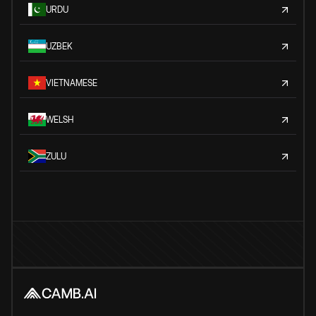
URDU
UZBEK
VIETNAMESE
WELSH
ZULU