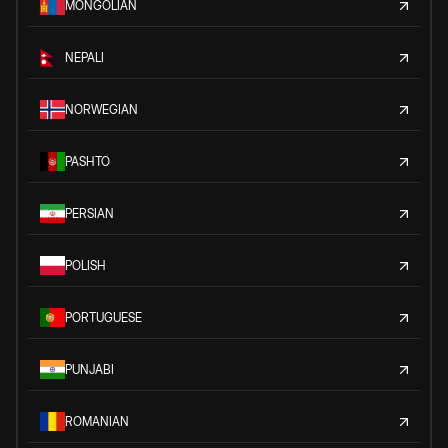
MONGOLIAN
NEPALI
NORWEGIAN
PASHTO
PERSIAN
POLISH
PORTUGUESE
PUNJABI
ROMANIAN