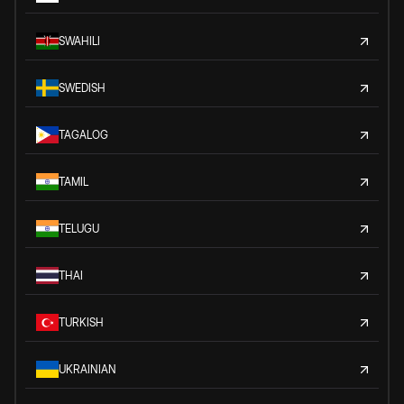
SWAHILI
SWEDISH
TAGALOG
TAMIL
TELUGU
THAI
TURKISH
UKRAINIAN