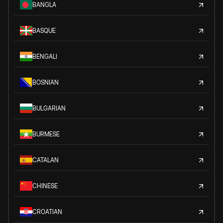
BANGLA
BASQUE
BENGALI
BOSNIAN
BULGARIAN
BURMESE
CATALAN
CHINESE
CROATIAN