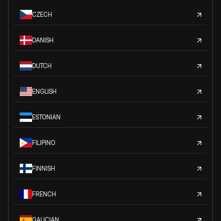
CZECH
DANISH
DUTCH
ENGLISH
ESTONIAN
FILIPINO
FINNISH
FRENCH
GALICIAN