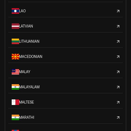
LAO
LATVIAN
LITHUANIAN
MACEDONIAN
MALAY
MALAYALAM
MALTESE
MARATHI