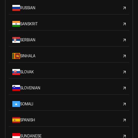
RUSSIAN
SANSKRIT
SERBIAN
SINHALA
SLOVAK
SLOVENIAN
SOMALI
SPANISH
SUNDANESE