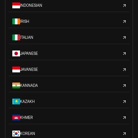
INDONESIAN
IRISH
ITALIAN
JAPANESE
JAVANESE
KANNADA
KAZAKH
KHMER
KOREAN