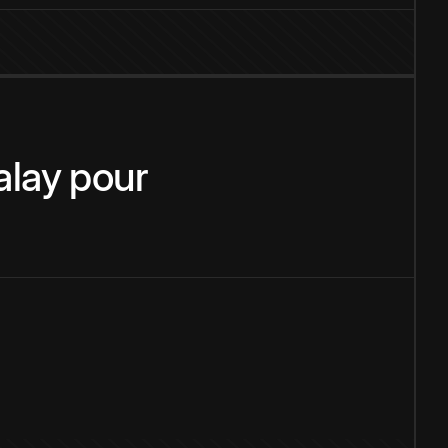
lay
pour