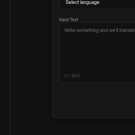
Input Text
0
/ 1500