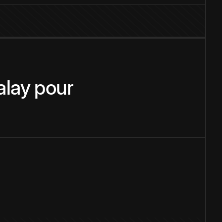
lay
pour