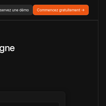
servez une démo
Commencez gratuitement →
igne