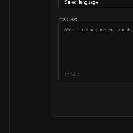
Input Text
0
/ 1500