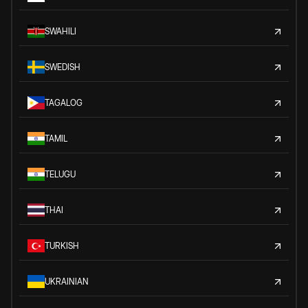
SWAHILI
SWEDISH
TAGALOG
TAMIL
TELUGU
THAI
TURKISH
UKRAINIAN