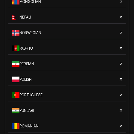
MONGOLIAN
NEPALI
NORWEGIAN
PASHTO
PERSIAN
POLISH
PORTUGUESE
PUNJABI
ROMANIAN