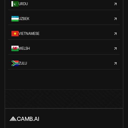
URDU
UZBEK
VIETNAMESE
WELSH
ZULU