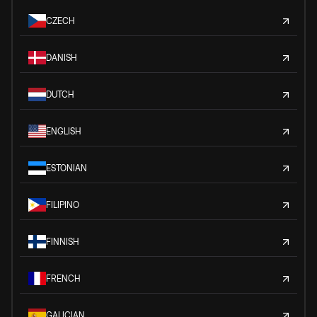
CZECH
DANISH
DUTCH
ENGLISH
ESTONIAN
FILIPINO
FINNISH
FRENCH
GALICIAN