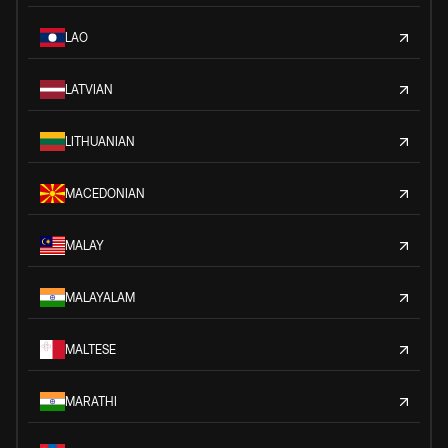
LAO
LATVIAN
LITHUANIAN
MACEDONIAN
MALAY
MALAYALAM
MALTESE
MARATHI