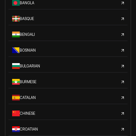
BANGLA
BASQUE
BENGALI
BOSNIAN
BULGARIAN
BURMESE
CATALAN
CHINESE
CROATIAN