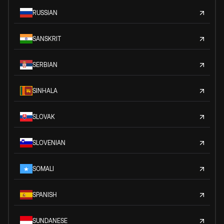
RUSSIAN
SANSKRIT
SERBIAN
SINHALA
SLOVAK
SLOVENIAN
SOMALI
SPANISH
SUNDANESE