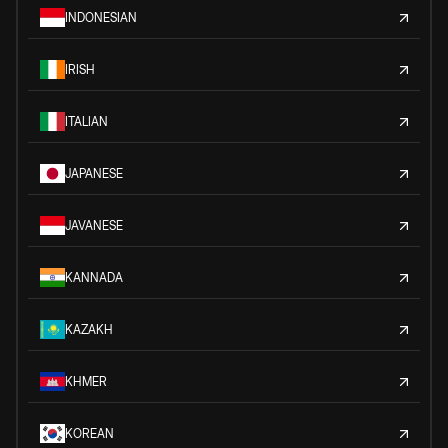
INDONESIAN
IRISH
ITALIAN
JAPANESE
JAVANESE
KANNADA
KAZAKH
KHMER
KOREAN