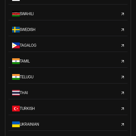
SWAHILI
SWEDISH
TAGALOG
TAMIL
TELUGU
THAI
TURKISH
UKRAINIAN