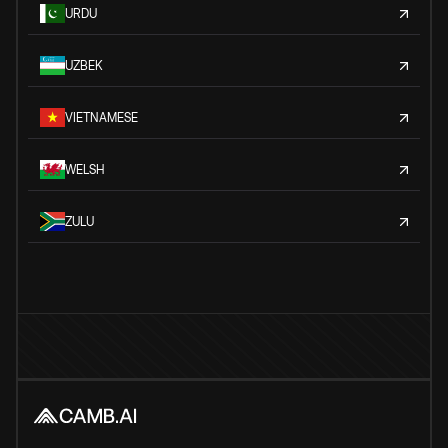
URDU
UZBEK
VIETNAMESE
WELSH
ZULU