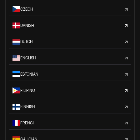
CZECH
DANISH
DUTCH
ENGLISH
ESTONIAN
FILIPINO
FINNISH
FRENCH
GALICIAN