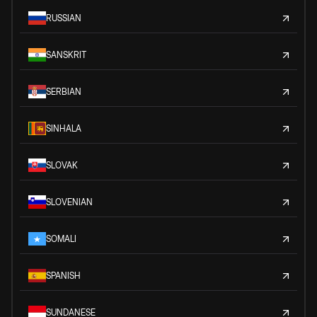
RUSSIAN
SANSKRIT
SERBIAN
SINHALA
SLOVAK
SLOVENIAN
SOMALI
SPANISH
SUNDANESE