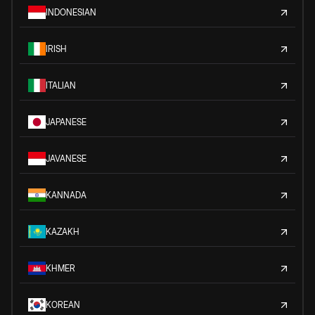
INDONESIAN
IRISH
ITALIAN
JAPANESE
JAVANESE
KANNADA
KAZAKH
KHMER
KOREAN