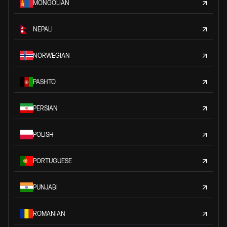
MONGOLIAN
NEPALI
NORWEGIAN
PASHTO
PERSIAN
POLISH
PORTUGUESE
PUNJABI
ROMANIAN