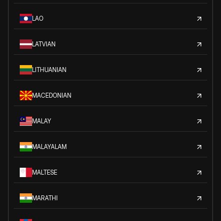
LAO
LATVIAN
LITHUANIAN
MACEDONIAN
MALAY
MALAYALAM
MALTESE
MARATHI