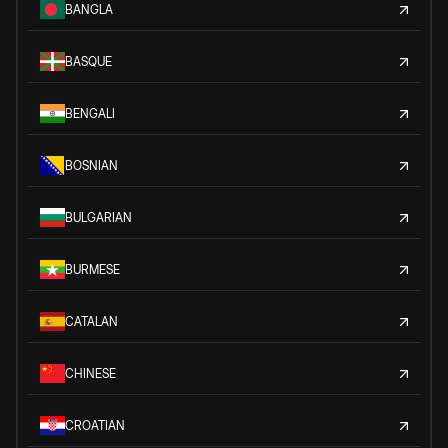
BANGLA
BASQUE
BENGALI
BOSNIAN
BULGARIAN
BURMESE
CATALAN
CHINESE
CROATIAN