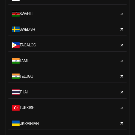
SWAHILI
SWEDISH
TAGALOG
TAMIL
TELUGU
THAI
TURKISH
UKRAINIAN