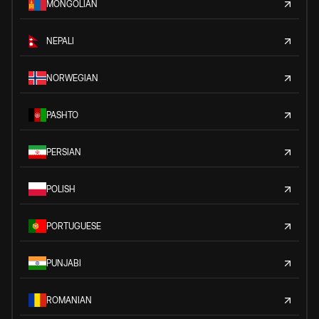
MONGOLIAN
NEPALI
NORWEGIAN
PASHTO
PERSIAN
POLISH
PORTUGUESE
PUNJABI
ROMANIAN