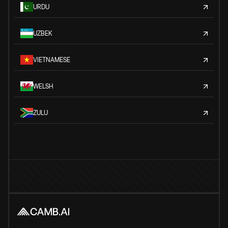
URDU
UZBEK
VIETNAMESE
WELSH
ZULU