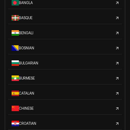
BANGLA
BASQUE
BENGALI
BOSNIAN
BULGARIAN
BURMESE
CATALAN
CHINESE
CROATIAN