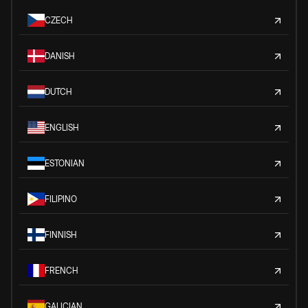
CZECH
DANISH
DUTCH
ENGLISH
ESTONIAN
FILIPINO
FINNISH
FRENCH
GALICIAN