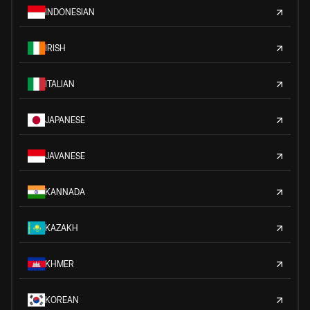
INDONESIAN
IRISH
ITALIAN
JAPANESE
JAVANESE
KANNADA
KAZAKH
KHMER
KOREAN