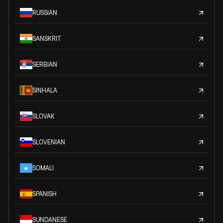
RUSSIAN
SANSKRIT
SERBIAN
SINHALA
SLOVAK
SLOVENIAN
SOMALI
SPANISH
SUNDANESE