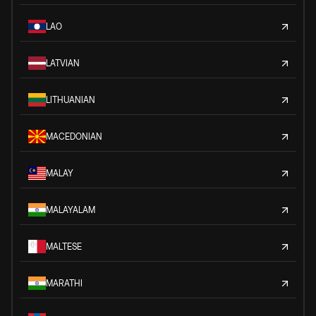
LAO
LATVIAN
LITHUANIAN
MACEDONIAN
MALAY
MALAYALAM
MALTESE
MARATHI