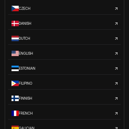
CZECH
DANISH
DUTCH
ENGLISH
ESTONIAN
FILIPINO
FINNISH
FRENCH
GALICIAN