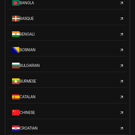
BANGLA
BASQUE
BENGALI
BOSNIAN
BULGARIAN
BURMESE
CATALAN
CHINESE
CROATIAN