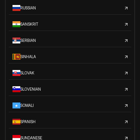
RUSSIAN
SANSKRIT
SERBIAN
SINHALA
SLOVAK
SLOVENIAN
SOMALI
SPANISH
SUNDANESE