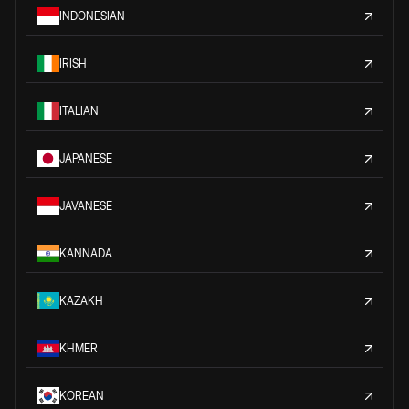
INDONESIAN
IRISH
ITALIAN
JAPANESE
JAVANESE
KANNADA
KAZAKH
KHMER
KOREAN