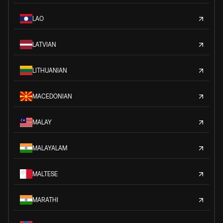
LAO
LATVIAN
LITHUANIAN
MACEDONIAN
MALAY
MALAYALAM
MALTESE
MARATHI