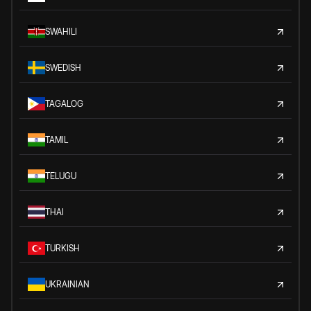
SWAHILI
SWEDISH
TAGALOG
TAMIL
TELUGU
THAI
TURKISH
UKRAINIAN