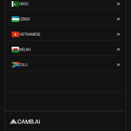
URDU
UZBEK
VIETNAMESE
WELSH
ZULU