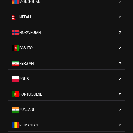
MONGOLIAN
NEPALI
NORWEGIAN
PASHTO
PERSIAN
POLISH
PORTUGUESE
PUNJABI
ROMANIAN