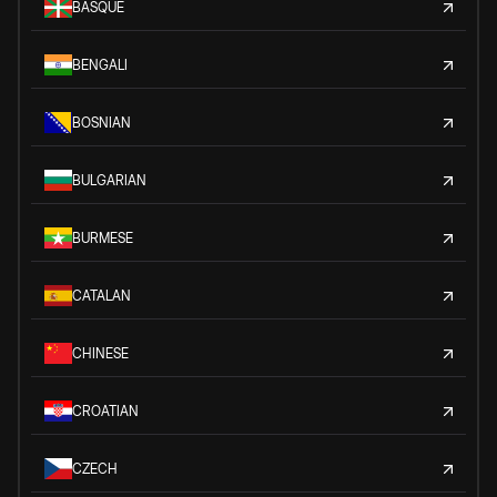
BASQUE
BENGALI
BOSNIAN
BULGARIAN
BURMESE
CATALAN
CHINESE
CROATIAN
CZECH