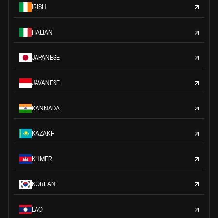
IRISH
ITALIAN
JAPANESE
JAVANESE
KANNADA
KAZAKH
KHMER
KOREAN
LAO