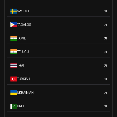
SWEDISH
TAGALOG
TAMIL
TELUGU
THAI
TURKISH
UKRAINIAN
URDU