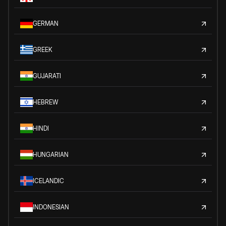
GERMAN
GREEK
GUJARATI
HEBREW
HINDI
HUNGARIAN
ICELANDIC
INDONESIAN