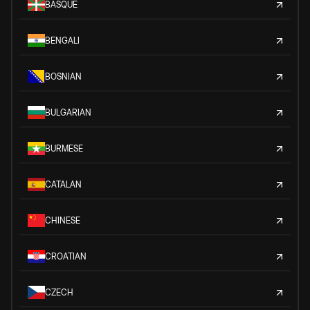
BASQUE
BENGALI
BOSNIAN
BULGARIAN
BURMESE
CATALAN
CHINESE
CROATIAN
CZECH