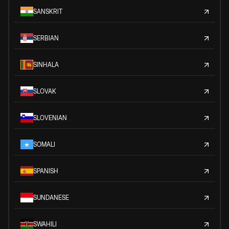
SANSKRIT
SERBIAN
SINHALA
SLOVAK
SLOVENIAN
SOMALI
SPANISH
SUNDANESE
SWAHILI