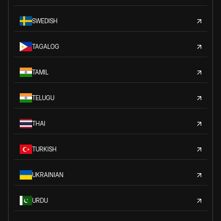
SWEDISH
TAGALOG
TAMIL
TELUGU
THAI
TURKISH
UKRAINIAN
URDU