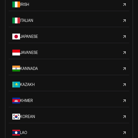
IRISH
ITALIAN
JAPANESE
JAVANESE
KANNADA
KAZAKH
KHMER
KOREAN
LAO