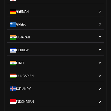
GERMAN
GREEK
GUJARATI
HEBREW
HINDI
HUNGARIAN
ICELANDIC
INDONESIAN