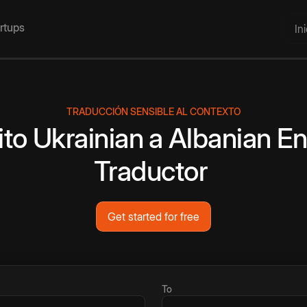
artups
In
TRADUCCIÓN SENSIBLE AL CONTEXTO
ito
Ukrainian
a
Albanian
En
Traductor
Get started for free
To