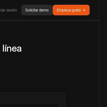
iciar sesión
Solicitar demo
Empieza gratis →
 línea