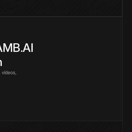
CAMB.AI
n
 vídeos,