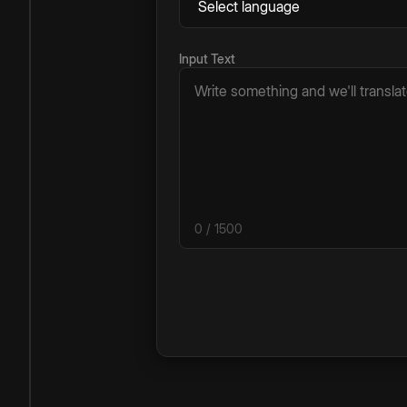
Input Text
0
/ 1500