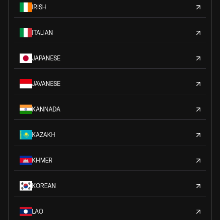
IRISH
ITALIAN
JAPANESE
JAVANESE
KANNADA
KAZAKH
KHMER
KOREAN
LAO