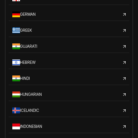
GERMAN
GREEK
GUJARATI
HEBREW
HINDI
HUNGARIAN
ICELANDIC
INDONESIAN