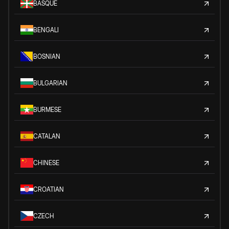
BASQUE
BENGALI
BOSNIAN
BULGARIAN
BURMESE
CATALAN
CHINESE
CROATIAN
CZECH