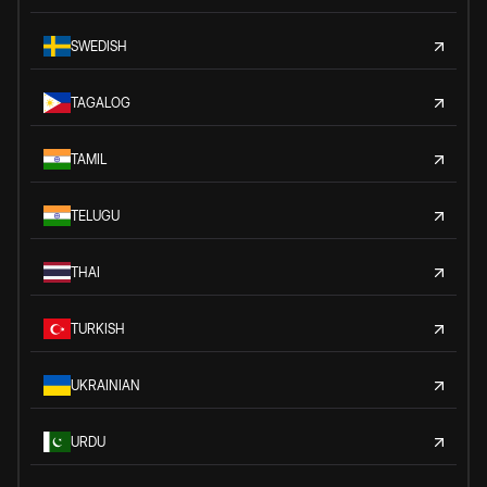
SWEDISH
TAGALOG
TAMIL
TELUGU
THAI
TURKISH
UKRAINIAN
URDU