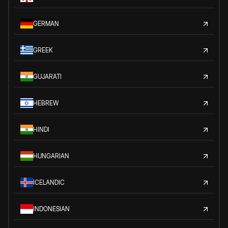
GERMAN
GREEK
GUJARATI
HEBREW
HINDI
HUNGARIAN
ICELANDIC
INDONESIAN