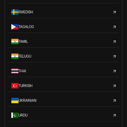
SWEDISH
TAGALOG
TAMIL
TELUGU
THAI
TURKISH
UKRAINIAN
URDU