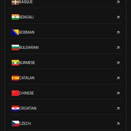
BASQUE
BENGALI
BOSNIAN
BULGARIAN
BURMESE
CATALAN
CHINESE
CROATIAN
CZECH