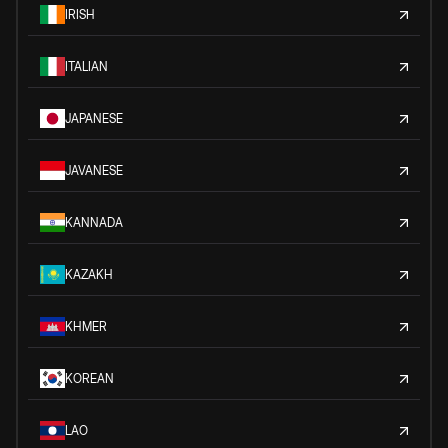
IRISH
ITALIAN
JAPANESE
JAVANESE
KANNADA
KAZAKH
KHMER
KOREAN
LAO