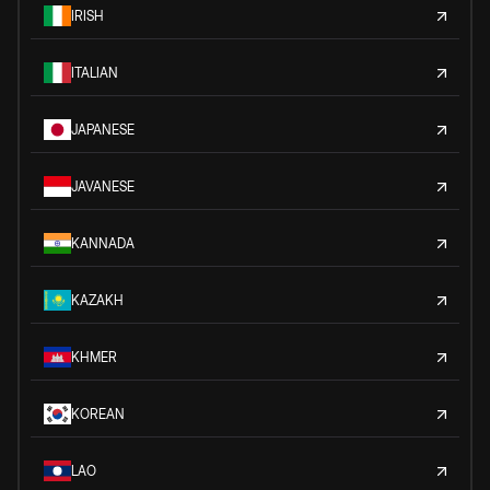
IRISH
ITALIAN
JAPANESE
JAVANESE
KANNADA
KAZAKH
KHMER
KOREAN
LAO