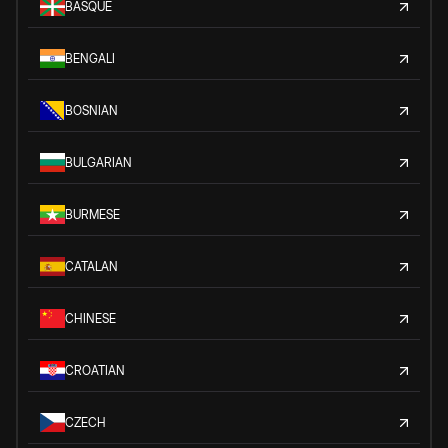
BASQUE
BENGALI
BOSNIAN
BULGARIAN
BURMESE
CATALAN
CHINESE
CROATIAN
CZECH