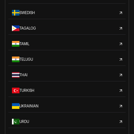
SWEDISH
TAGALOG
TAMIL
TELUGU
THAI
TURKISH
UKRAINIAN
URDU