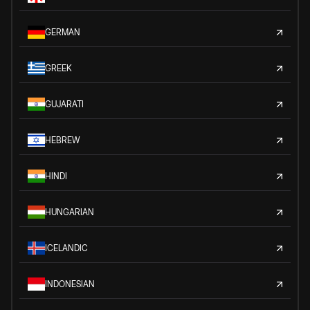
GERMAN
GREEK
GUJARATI
HEBREW
HINDI
HUNGARIAN
ICELANDIC
INDONESIAN