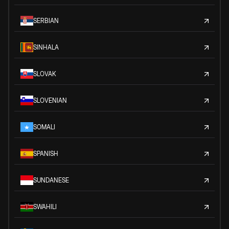
SERBIAN
SINHALA
SLOVAK
SLOVENIAN
SOMALI
SPANISH
SUNDANESE
SWAHILI