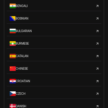
BENGALI
BOSNIAN
BULGARIAN
BURMESE
CATALAN
CHINESE
CROATIAN
CZECH
DANISH