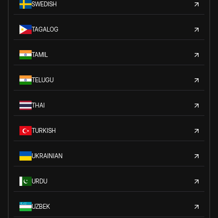
SWEDISH
TAGALOG
TAMIL
TELUGU
THAI
TURKISH
UKRAINIAN
URDU
UZBEK