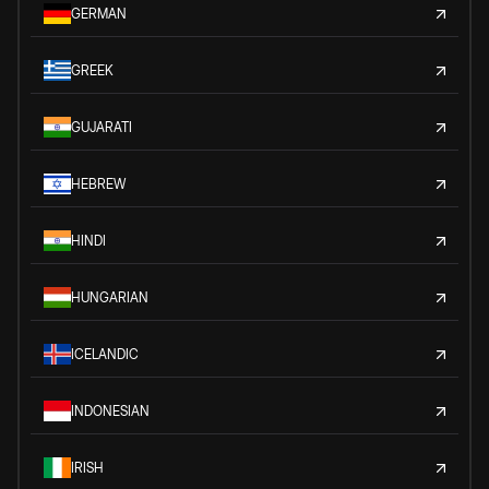
GERMAN
GREEK
GUJARATI
HEBREW
HINDI
HUNGARIAN
ICELANDIC
INDONESIAN
IRISH