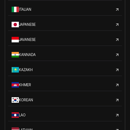
ITALIAN
JAPANESE
JAVANESE
KANNADA
KAZAKH
KHMER
KOREAN
LAO