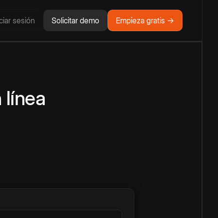
iciar sesión
Solicitar demo
Empieza gratis →
 línea