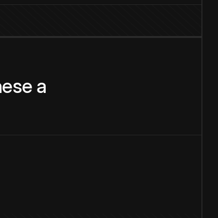
nese
a