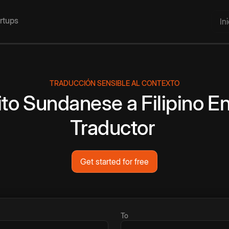
artups
In
TRADUCCIÓN SENSIBLE AL CONTEXTO
ito
Sundanese
a
Filipino
En
Traductor
Get started for free
To