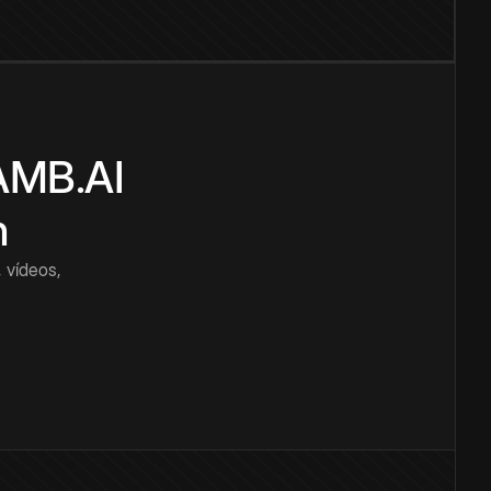
CAMB.AI
n
 vídeos,