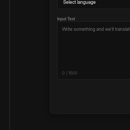
Input Text
0
/ 1500