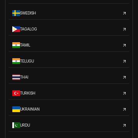
SWEDISH
TAGALOG
TAMIL
TELUGU
THAI
TURKISH
UKRAINIAN
URDU