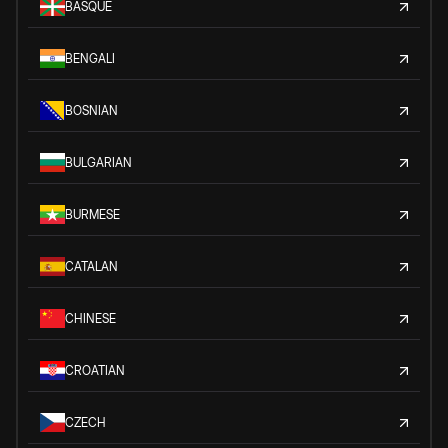
BASQUE
BENGALI
BOSNIAN
BULGARIAN
BURMESE
CATALAN
CHINESE
CROATIAN
CZECH