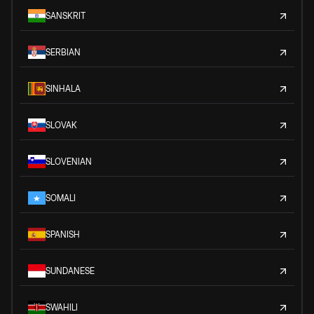
SANSKRIT
SERBIAN
SINHALA
SLOVAK
SLOVENIAN
SOMALI
SPANISH
SUNDANESE
SWAHILI