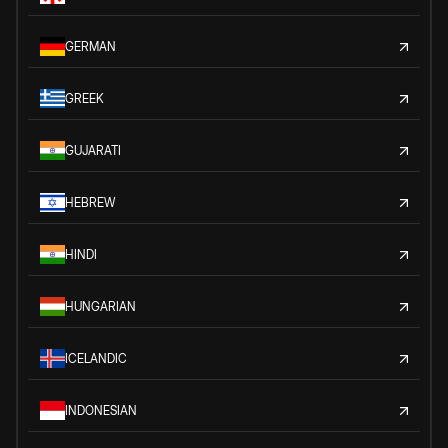
GERMAN
GREEK
GUJARATI
HEBREW
HINDI
HUNGARIAN
ICELANDIC
INDONESIAN