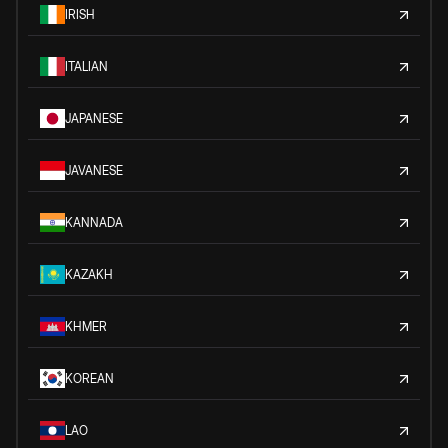
IRISH
ITALIAN
JAPANESE
JAVANESE
KANNADA
KAZAKH
KHMER
KOREAN
LAO