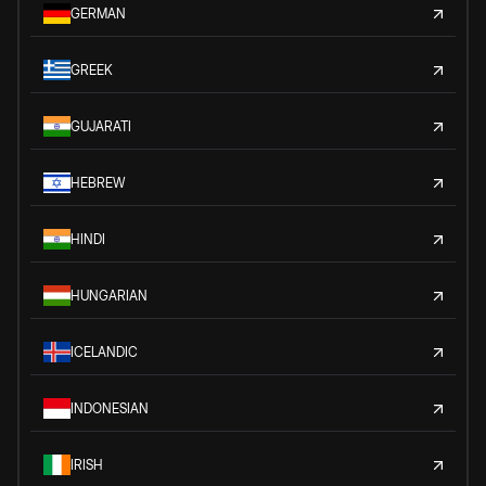
GERMAN
GREEK
GUJARATI
HEBREW
HINDI
HUNGARIAN
ICELANDIC
INDONESIAN
IRISH