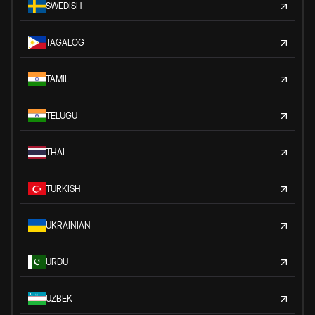
SWEDISH
TAGALOG
TAMIL
TELUGU
THAI
TURKISH
UKRAINIAN
URDU
UZBEK