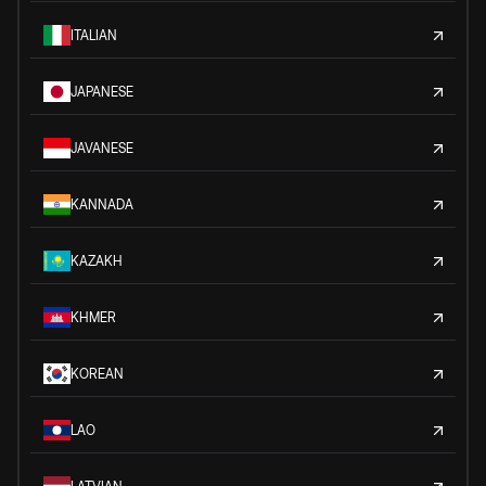
ITALIAN
JAPANESE
JAVANESE
KANNADA
KAZAKH
KHMER
KOREAN
LAO