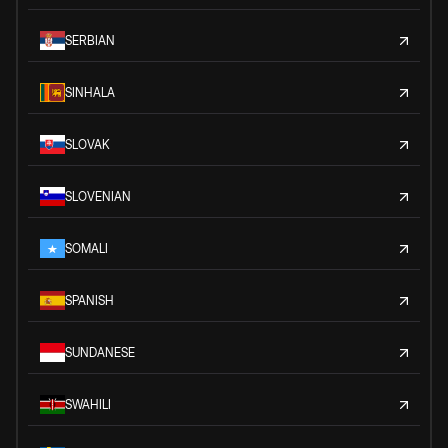
SERBIAN
SINHALA
SLOVAK
SLOVENIAN
SOMALI
SPANISH
SUNDANESE
SWAHILI