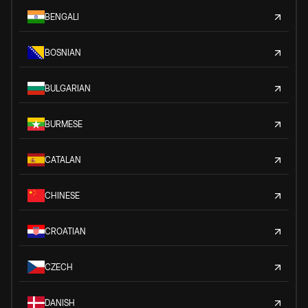
BENGALI
BOSNIAN
BULGARIAN
BURMESE
CATALAN
CHINESE
CROATIAN
CZECH
DANISH