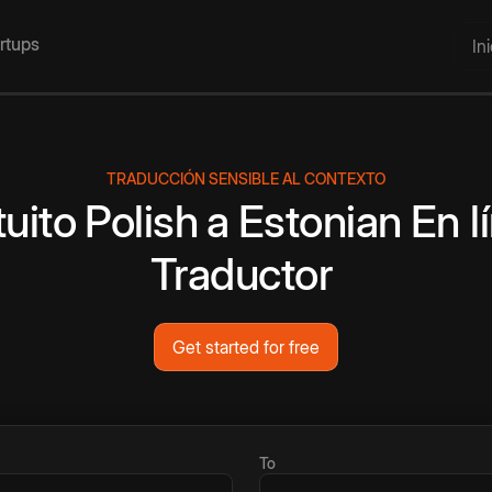
artups
In
TRADUCCIÓN SENSIBLE AL CONTEXTO
tuito
Polish
a
Estonian
En l
Traductor
Get started for free
To