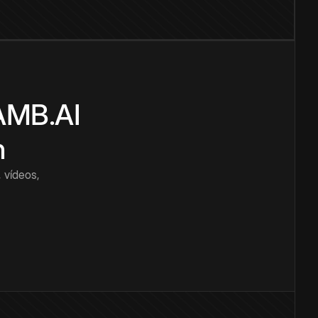
CAMB.AI
n
 vídeos,