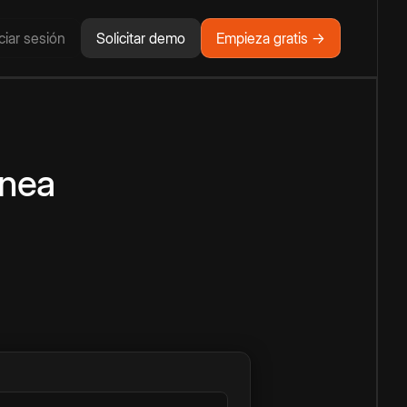
iciar sesión
Solicitar demo
Empieza gratis →
ínea