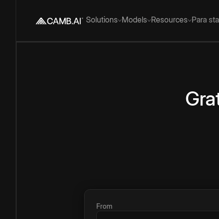
Solutions
Models
Resources
Para st
Gra
From