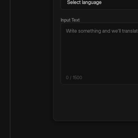
Input Text
0
/ 1500