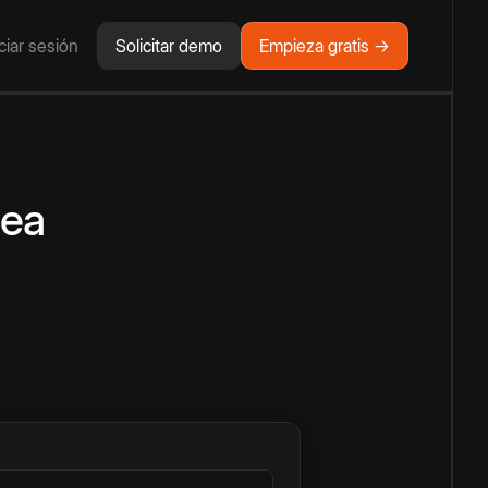
iciar sesión
Solicitar demo
Empieza gratis →
nea