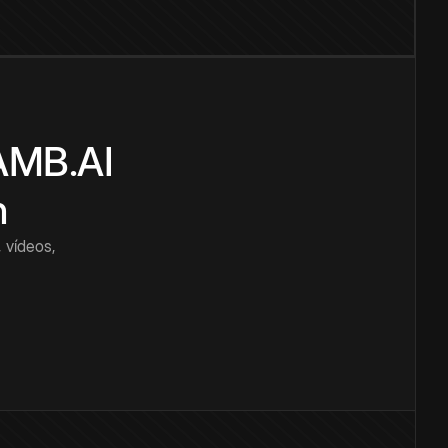
CAMB.AI
n
 vídeos,