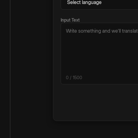
Input Text
0
/ 1500