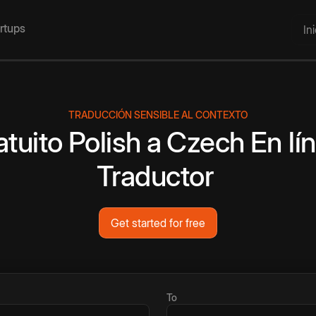
artups
In
TRADUCCIÓN SENSIBLE AL CONTEXTO
atuito
Polish
a
Czech
En lí
Traductor
Get started for free
To