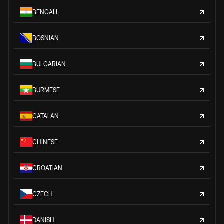
BENGALI
BOSNIAN
BULGARIAN
BURMESE
CATALAN
CHINESE
CROATIAN
CZECH
DANISH