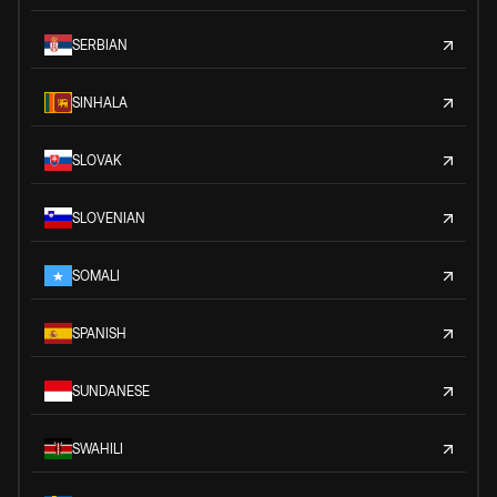
SERBIAN
SINHALA
SLOVAK
SLOVENIAN
SOMALI
SPANISH
SUNDANESE
SWAHILI