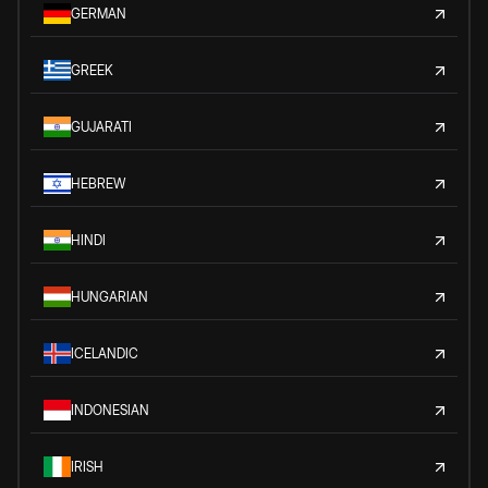
GERMAN
GREEK
GUJARATI
HEBREW
HINDI
HUNGARIAN
ICELANDIC
INDONESIAN
IRISH