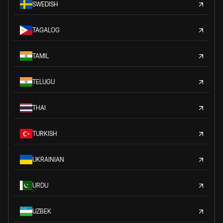
SWEDISH
TAGALOG
TAMIL
TELUGU
THAI
TURKISH
UKRAINIAN
URDU
UZBEK