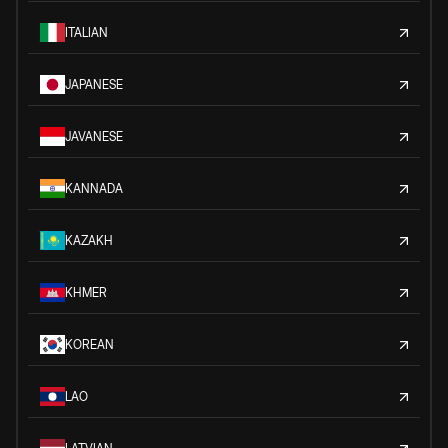
ITALIAN
JAPANESE
JAVANESE
KANNADA
KAZAKH
KHMER
KOREAN
LAO