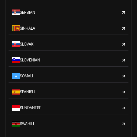
SERBIAN
SINHALA
SLOVAK
SLOVENIAN
SOMALI
SPANISH
SUNDANESE
SWAHILI