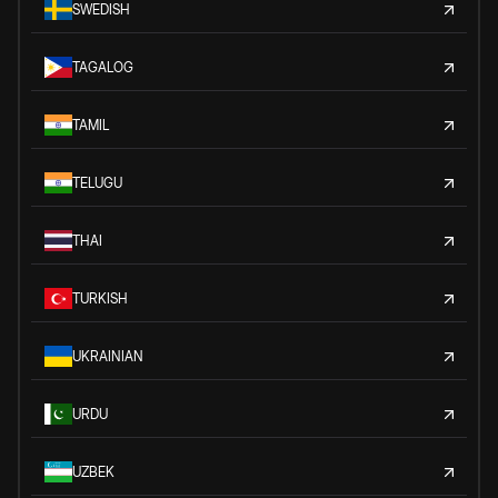
SWEDISH
TAGALOG
TAMIL
TELUGU
THAI
TURKISH
UKRAINIAN
URDU
UZBEK