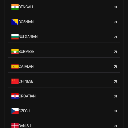
BENGALI
BOSNIAN
BULGARIAN
BURMESE
CATALAN
CHINESE
CROATIAN
CZECH
DANISH