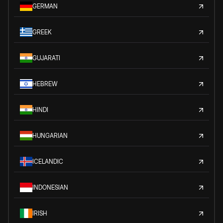
GERMAN
GREEK
GUJARATI
HEBREW
HINDI
HUNGARIAN
ICELANDIC
INDONESIAN
IRISH