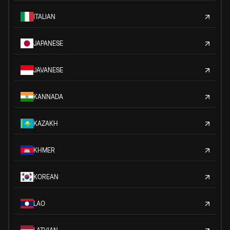
ITALIAN
JAPANESE
JAVANESE
KANNADA
KAZAKH
KHMER
KOREAN
LAO