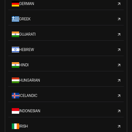
GERMAN
GREEK
GUJARATI
HEBREW
HINDI
HUNGARIAN
ICELANDIC
INDONESIAN
IRISH