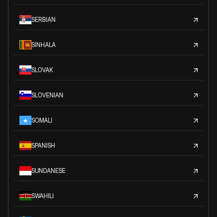
SERBIAN
SINHALA
SLOVAK
SLOVENIAN
SOMALI
SPANISH
SUNDANESE
SWAHILI