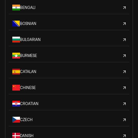
BENGALI
BOSNIAN
BULGARIAN
BURMESE
CATALAN
CHINESE
CROATIAN
CZECH
DANISH