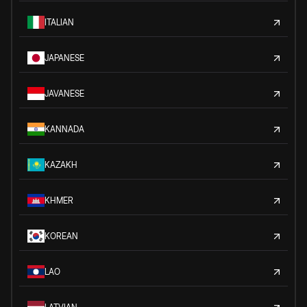
ITALIAN
JAPANESE
JAVANESE
KANNADA
KAZAKH
KHMER
KOREAN
LAO