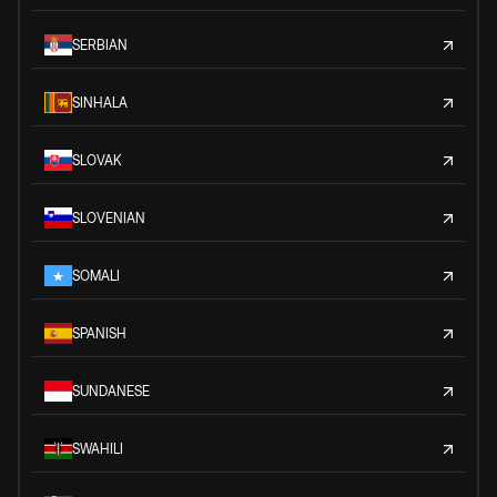
SERBIAN
SINHALA
SLOVAK
SLOVENIAN
SOMALI
SPANISH
SUNDANESE
SWAHILI