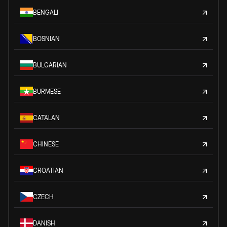
BENGALI
BOSNIAN
BULGARIAN
BURMESE
CATALAN
CHINESE
CROATIAN
CZECH
DANISH