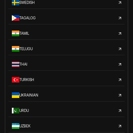
SWEDISH
TAGALOG
TAMIL
TELUGU
THAI
TURKISH
UKRAINIAN
URDU
UZBEK