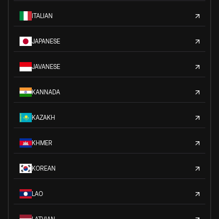
ITALIAN
JAPANESE
JAVANESE
KANNADA
KAZAKH
KHMER
KOREAN
LAO