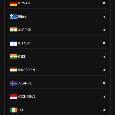
GERMAN
GREEK
GUJARATI
HEBREW
HINDI
HUNGARIAN
ICELANDIC
INDONESIAN
IRISH