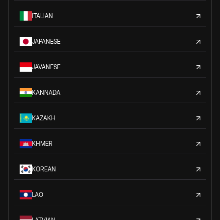
ITALIAN
JAPANESE
JAVANESE
KANNADA
KAZAKH
KHMER
KOREAN
LAO