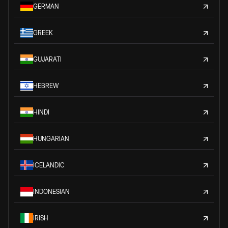
GERMAN
GREEK
GUJARATI
HEBREW
HINDI
HUNGARIAN
ICELANDIC
INDONESIAN
IRISH