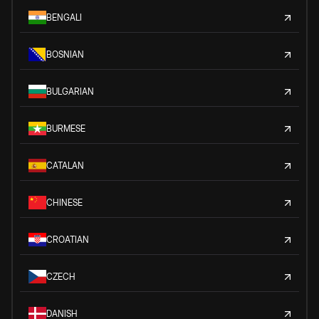
BENGALI
BOSNIAN
BULGARIAN
BURMESE
CATALAN
CHINESE
CROATIAN
CZECH
DANISH