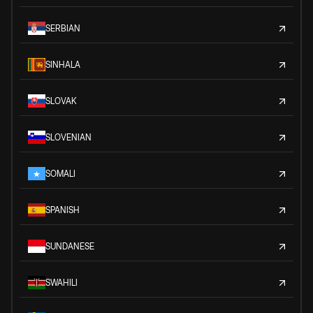
SERBIAN
SINHALA
SLOVAK
SLOVENIAN
SOMALI
SPANISH
SUNDANESE
SWAHILI