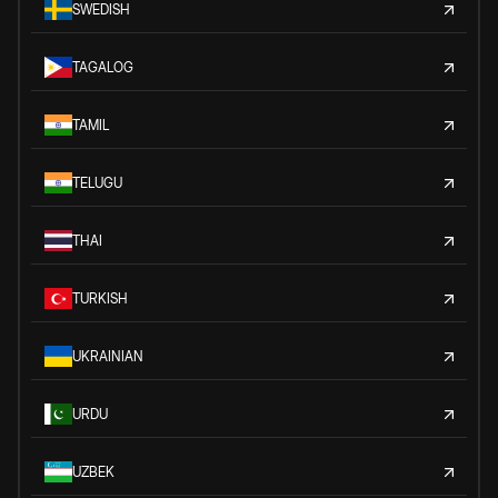
SWEDISH
TAGALOG
TAMIL
TELUGU
THAI
TURKISH
UKRAINIAN
URDU
UZBEK