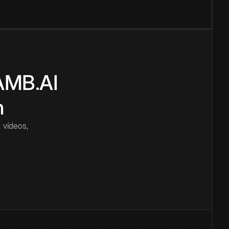
CAMB.AI
n
 vídeos,