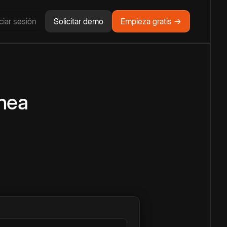
iciar sesión
Solicitar demo
Empieza gratis →
ínea