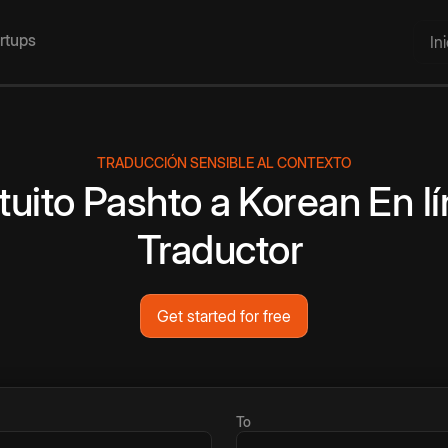
artups
In
TRADUCCIÓN SENSIBLE AL CONTEXTO
tuito
Pashto
a
Korean
En l
Traductor
Get started for free
To