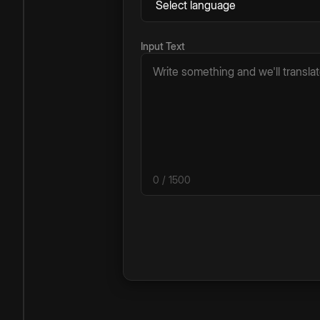
Input Text
0
/ 1500