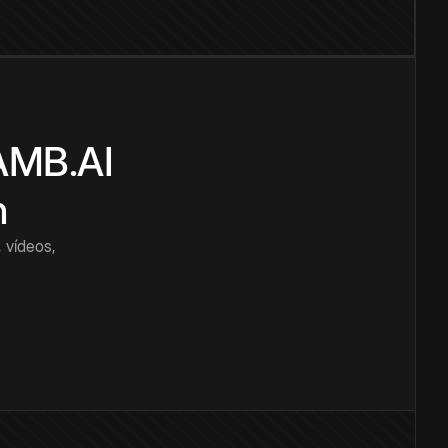
CAMB.AI
n
 vídeos,