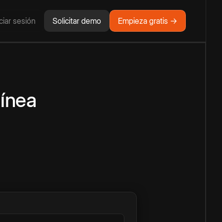
iciar sesión
Solicitar demo
Empieza gratis →
línea