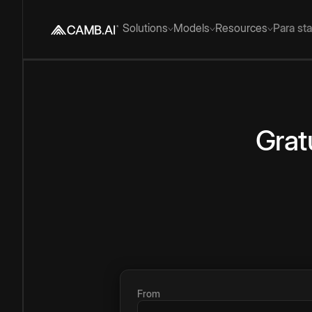
Solutions
Models
Resources
Para st
Grat
From