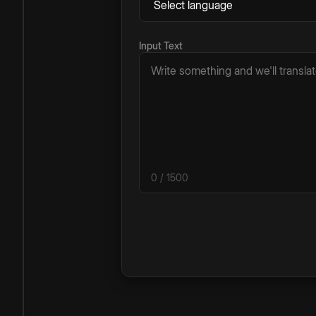
Input Text
0
/ 1500