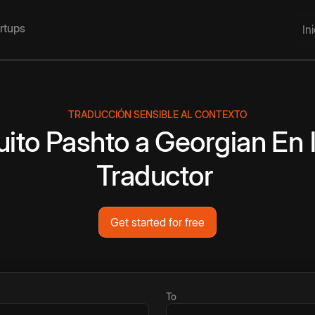
artups
In
TRADUCCIÓN SENSIBLE AL CONTEXTO
uito
Pashto
a
Georgian
En 
Traductor
Get started for free
To