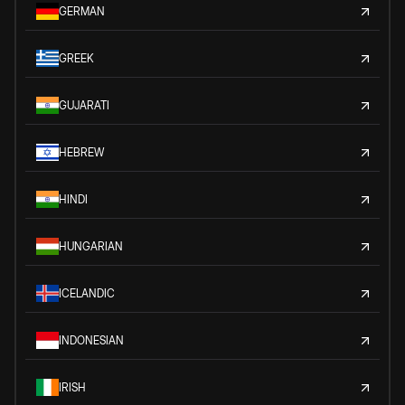
GERMAN
GREEK
GUJARATI
HEBREW
HINDI
HUNGARIAN
ICELANDIC
INDONESIAN
IRISH