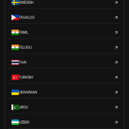
SWEDISH
TAGALOG
TAMIL
TELUGU
THAI
TURKISH
UKRAINIAN
URDU
UZBEK