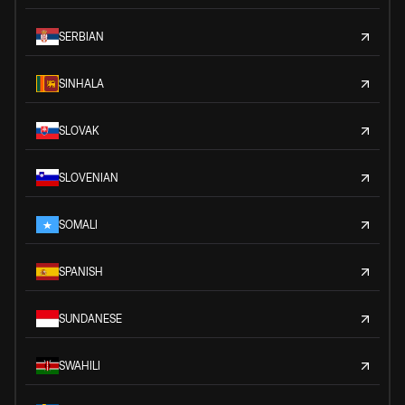
SERBIAN
SINHALA
SLOVAK
SLOVENIAN
SOMALI
SPANISH
SUNDANESE
SWAHILI