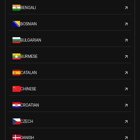
BENGALI
BOSNIAN
BULGARIAN
BURMESE
CATALAN
CHINESE
CROATIAN
CZECH
DANISH