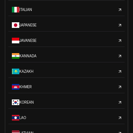
ITALIAN
JAPANESE
JAVANESE
KANNADA
KAZAKH
KHMER
KOREAN
LAO