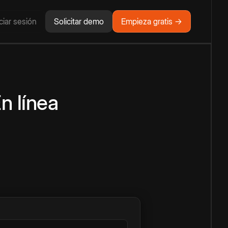
iciar sesión
Solicitar demo
Empieza gratis →
n línea