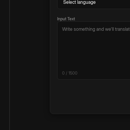
Input Text
0
/ 1500