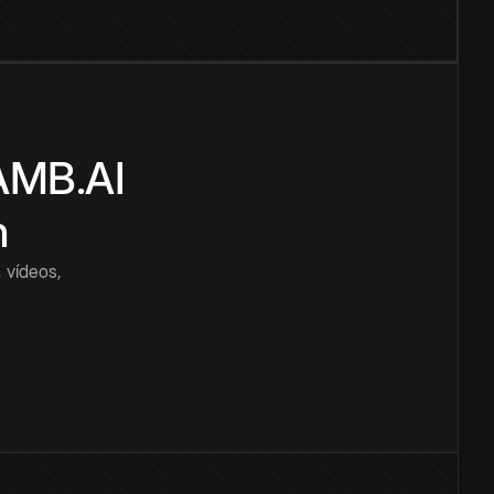
CAMB.AI
n
 vídeos,