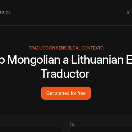
artups
In
TRADUCCIÓN SENSIBLE AL CONTEXTO
o
Mongolian
a
Lithuanian
E
Traductor
Get started for free
To