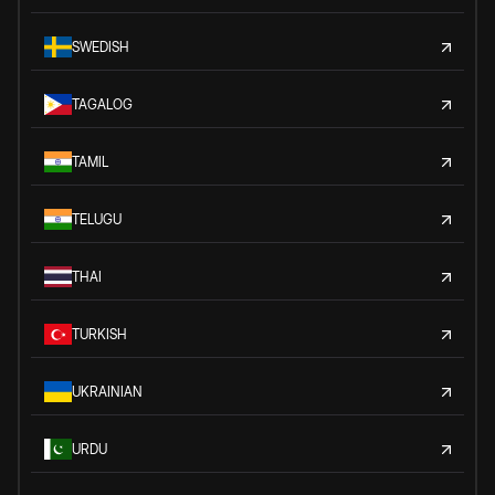
SWEDISH
TAGALOG
TAMIL
TELUGU
THAI
TURKISH
UKRAINIAN
URDU