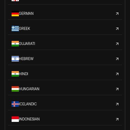
GERMAN
GREEK
GUJARATI
HEBREW
HINDI
HUNGARIAN
ICELANDIC
INDONESIAN