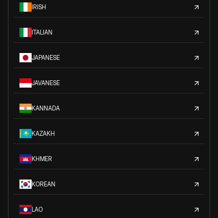
IRISH
ITALIAN
JAPANESE
JAVANESE
KANNADA
KAZAKH
KHMER
KOREAN
LAO