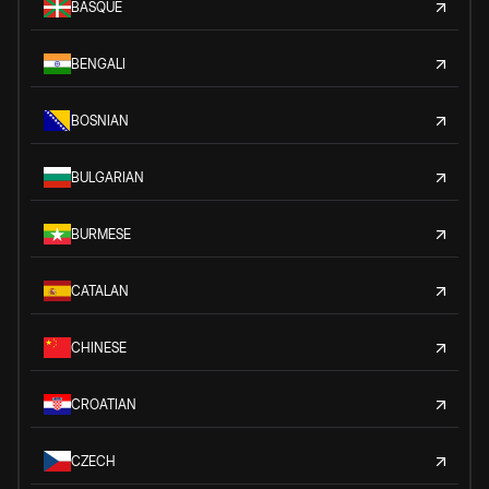
BASQUE
BENGALI
BOSNIAN
BULGARIAN
BURMESE
CATALAN
CHINESE
CROATIAN
CZECH