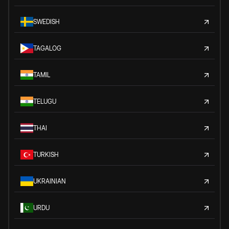
SWEDISH
TAGALOG
TAMIL
TELUGU
THAI
TURKISH
UKRAINIAN
URDU