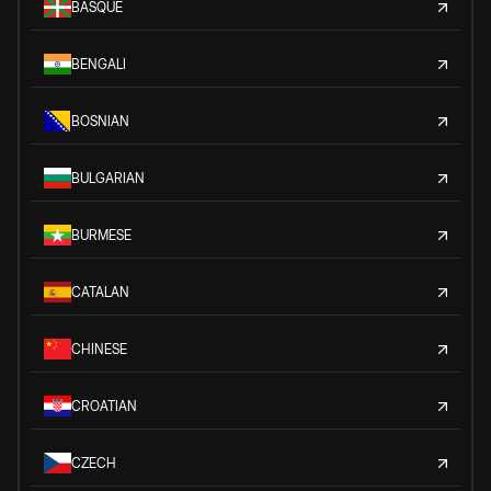
BASQUE
BENGALI
BOSNIAN
BULGARIAN
BURMESE
CATALAN
CHINESE
CROATIAN
CZECH