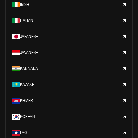
IRISH
ITALIAN
JAPANESE
JAVANESE
KANNADA
KAZAKH
KHMER
KOREAN
LAO