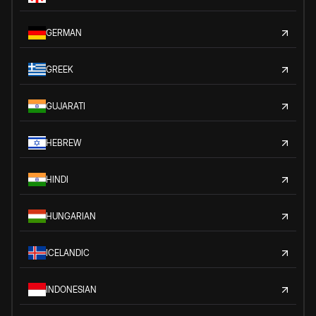
GERMAN
GREEK
GUJARATI
HEBREW
HINDI
HUNGARIAN
ICELANDIC
INDONESIAN