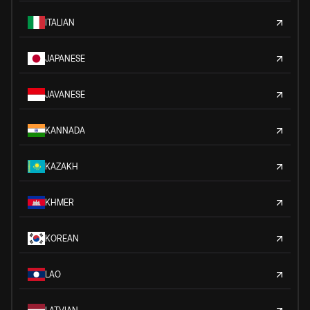
ITALIAN
JAPANESE
JAVANESE
KANNADA
KAZAKH
KHMER
KOREAN
LAO