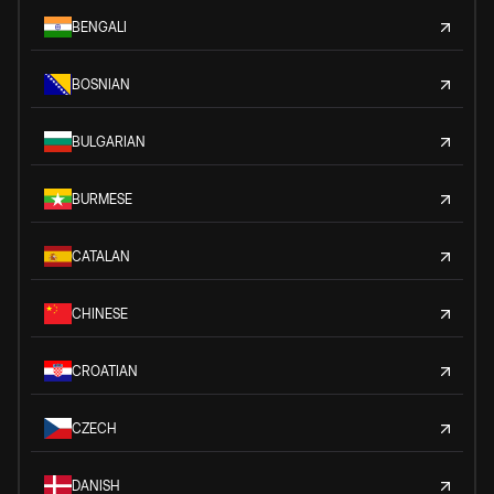
BENGALI
BOSNIAN
BULGARIAN
BURMESE
CATALAN
CHINESE
CROATIAN
CZECH
DANISH