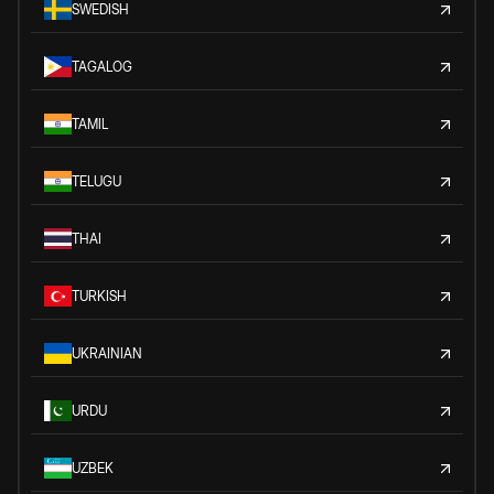
SWEDISH
TAGALOG
TAMIL
TELUGU
THAI
TURKISH
UKRAINIAN
URDU
UZBEK