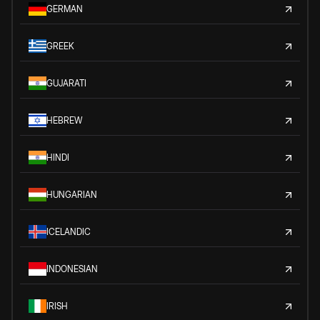
GERMAN
GREEK
GUJARATI
HEBREW
HINDI
HUNGARIAN
ICELANDIC
INDONESIAN
IRISH