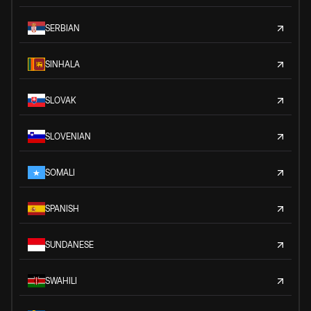
SERBIAN
SINHALA
SLOVAK
SLOVENIAN
SOMALI
SPANISH
SUNDANESE
SWAHILI