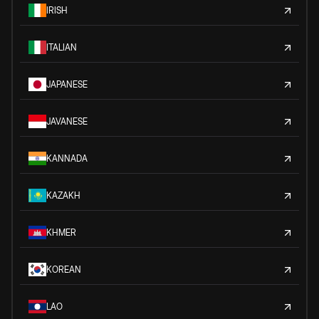
IRISH
ITALIAN
JAPANESE
JAVANESE
KANNADA
KAZAKH
KHMER
KOREAN
LAO