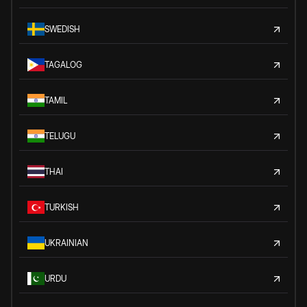
SWEDISH
TAGALOG
TAMIL
TELUGU
THAI
TURKISH
UKRAINIAN
URDU