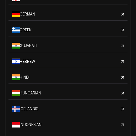
GERMAN
GREEK
GUJARATI
HEBREW
HINDI
HUNGARIAN
ICELANDIC
INDONESIAN