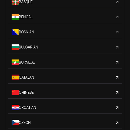
BASQUE
BENGALI
BOSNIAN
BULGARIAN
BURMESE
CATALAN
CHINESE
CROATIAN
CZECH