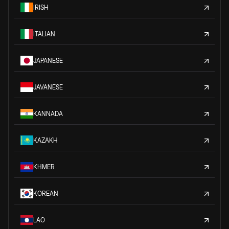
IRISH
ITALIAN
JAPANESE
JAVANESE
KANNADA
KAZAKH
KHMER
KOREAN
LAO