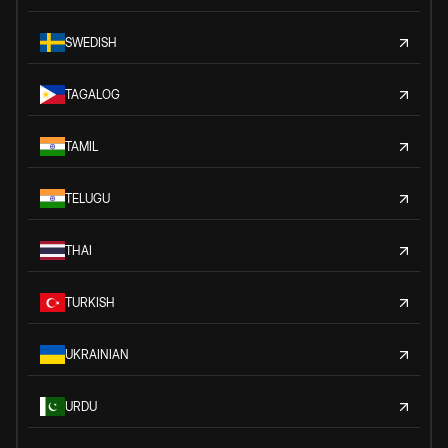
SWEDISH
TAGALOG
TAMIL
TELUGU
THAI
TURKISH
UKRAINIAN
URDU