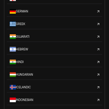
GERMAN
GREEK
GUJARATI
HEBREW
HINDI
HUNGARIAN
ICELANDIC
INDONESIAN