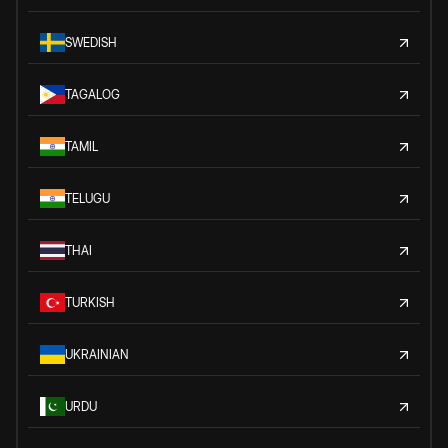
SWEDISH
TAGALOG
TAMIL
TELUGU
THAI
TURKISH
UKRAINIAN
URDU