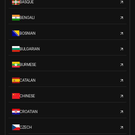
BASQUE
BENGALI
BOSNIAN
BULGARIAN
BURMESE
CATALAN
CHINESE
CROATIAN
CZECH