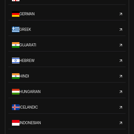
GERMAN
GREEK
GUJARATI
HEBREW
HINDI
HUNGARIAN
ICELANDIC
INDONESIAN