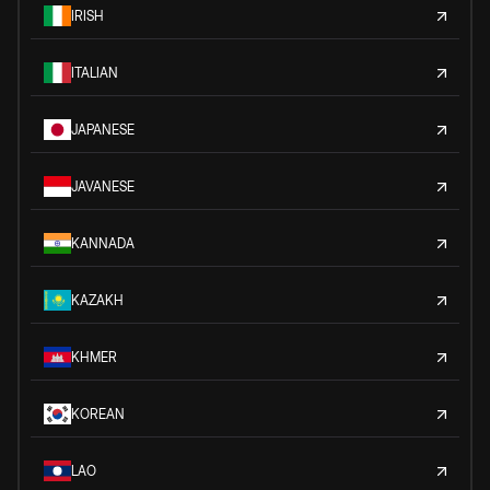
IRISH
ITALIAN
JAPANESE
JAVANESE
KANNADA
KAZAKH
KHMER
KOREAN
LAO