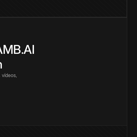
CAMB.AI
n
 vídeos,