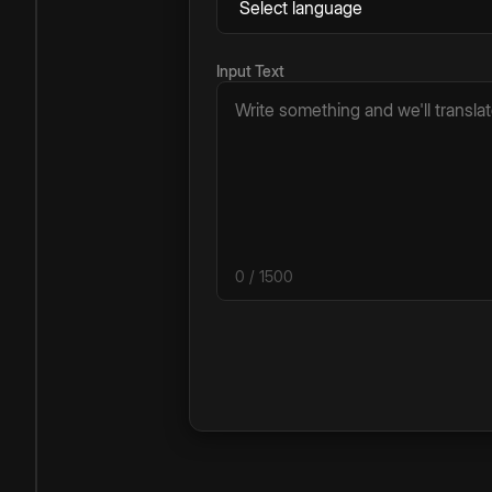
Input Text
0
/ 1500