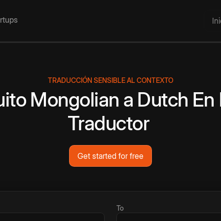
artups
In
TRADUCCIÓN SENSIBLE AL CONTEXTO
uito
Mongolian
a
Dutch
En 
Traductor
Get started for free
To