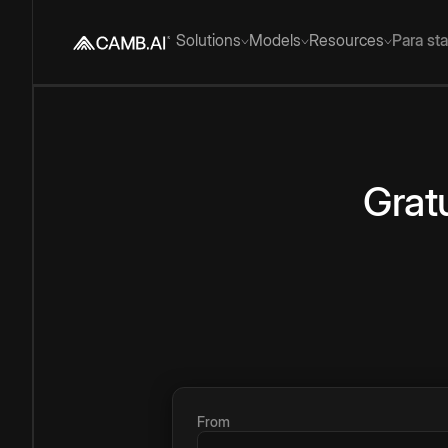
Solutions
Models
Resources
Para st
Grat
From