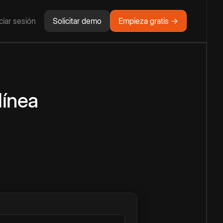
iciar sesión
Solicitar demo
Empieza gratis →
línea