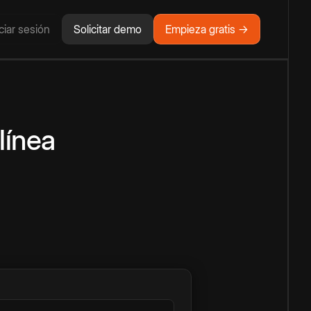
iciar sesión
Solicitar demo
Empieza gratis →
línea