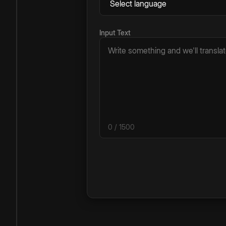
Input Text
0
/ 1500