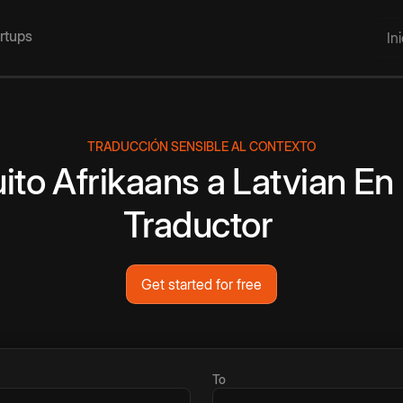
artups
In
TRADUCCIÓN SENSIBLE AL CONTEXTO
ito
Afrikaans
a
Latvian
En 
Traductor
Get started for free
To