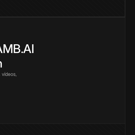
CAMB.AI
n
 vídeos,