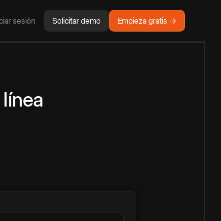
iciar sesión
Solicitar demo
Empieza gratis →
 línea