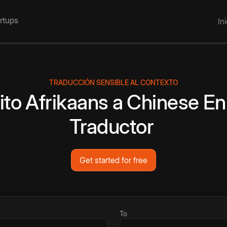
artups
In
TRADUCCIÓN SENSIBLE AL CONTEXTO
ito
Afrikaans
a
Chinese
En
Traductor
Get started for free
To