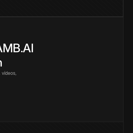
CAMB.AI
n
 vídeos,