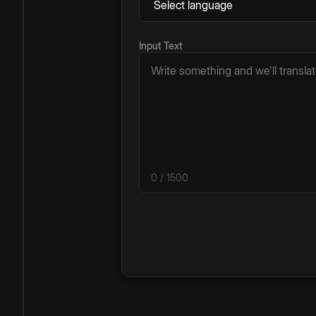
Input Text
0
/ 1500