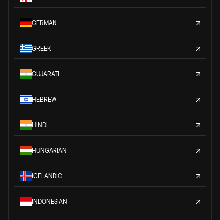
GERMAN
GREEK
GUJARATI
HEBREW
HINDI
HUNGARIAN
ICELANDIC
INDONESIAN