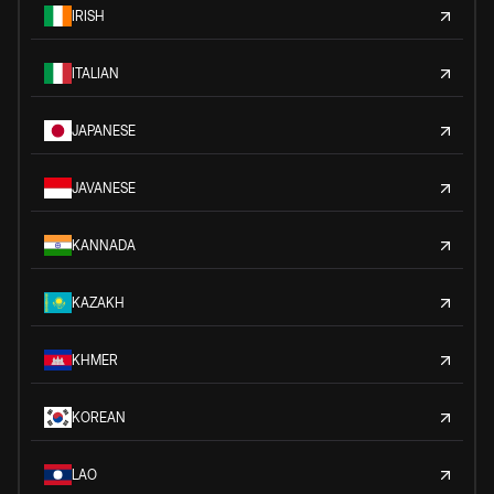
IRISH
ITALIAN
JAPANESE
JAVANESE
KANNADA
KAZAKH
KHMER
KOREAN
LAO