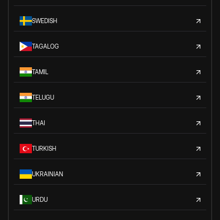
SWEDISH
TAGALOG
TAMIL
TELUGU
THAI
TURKISH
UKRAINIAN
URDU