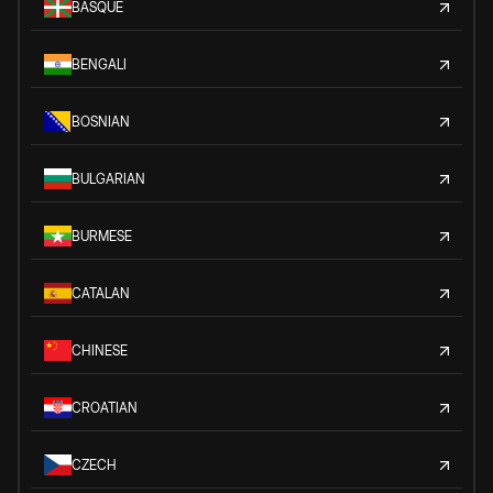
BASQUE
BENGALI
BOSNIAN
BULGARIAN
BURMESE
CATALAN
CHINESE
CROATIAN
CZECH