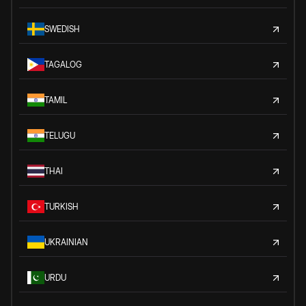
SWEDISH
TAGALOG
TAMIL
TELUGU
THAI
TURKISH
UKRAINIAN
URDU