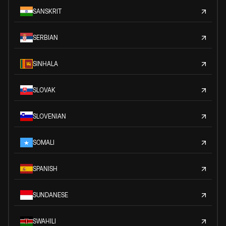
SANSKRIT
SERBIAN
SINHALA
SLOVAK
SLOVENIAN
SOMALI
SPANISH
SUNDANESE
SWAHILI