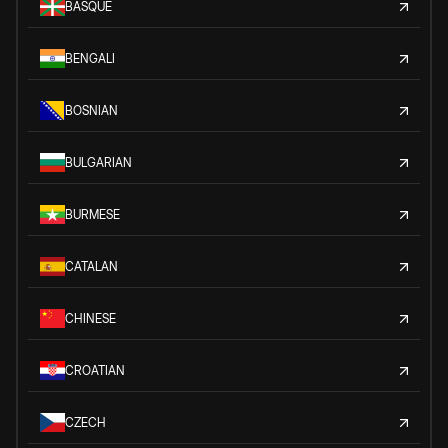
BASQUE
BENGALI
BOSNIAN
BULGARIAN
BURMESE
CATALAN
CHINESE
CROATIAN
CZECH