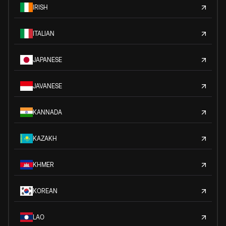
IRISH
ITALIAN
JAPANESE
JAVANESE
KANNADA
KAZAKH
KHMER
KOREAN
LAO