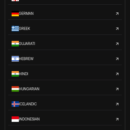
GERMAN
GREEK
GUJARATI
HEBREW
HINDI
HUNGARIAN
ICELANDIC
INDONESIAN