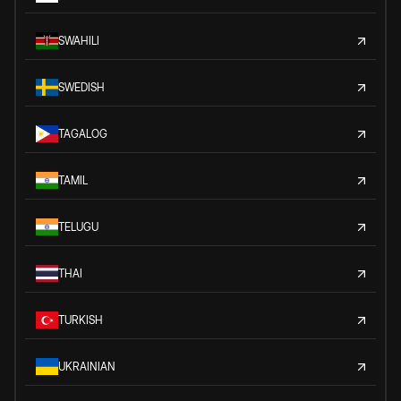
SWAHILI
SWEDISH
TAGALOG
TAMIL
TELUGU
THAI
TURKISH
UKRAINIAN