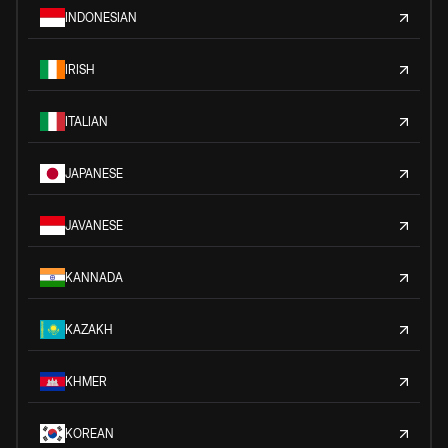
INDONESIAN
IRISH
ITALIAN
JAPANESE
JAVANESE
KANNADA
KAZAKH
KHMER
KOREAN