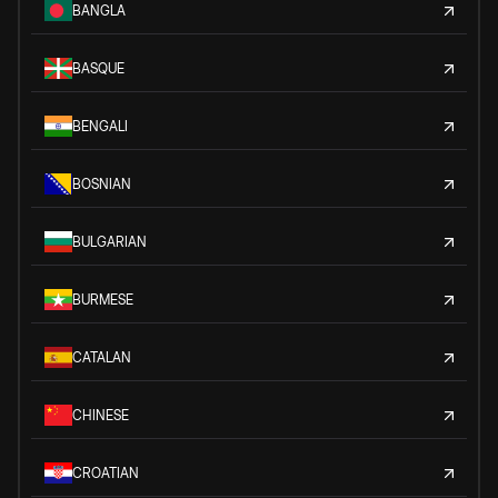
BANGLA
BASQUE
BENGALI
BOSNIAN
BULGARIAN
BURMESE
CATALAN
CHINESE
CROATIAN