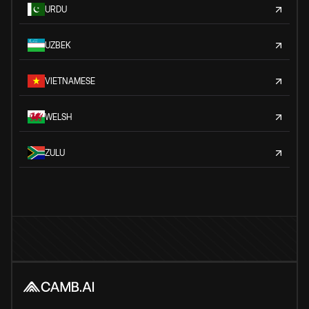
URDU
UZBEK
VIETNAMESE
WELSH
ZULU