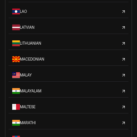
LAO
LATVIAN
LITHUANIAN
MACEDONIAN
MALAY
MALAYALAM
MALTESE
MARATHI