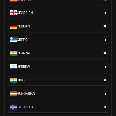
GEORGIAN
GERMAN
GREEK
GUJARATI
HEBREW
HINDI
HUNGARIAN
ICELANDIC