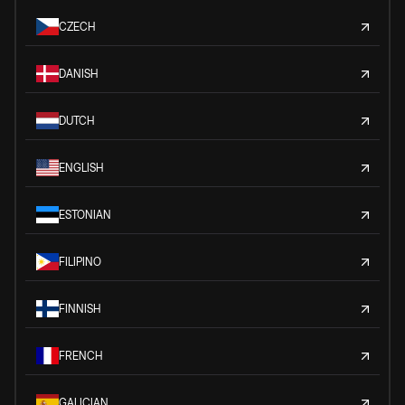
CZECH
DANISH
DUTCH
ENGLISH
ESTONIAN
FILIPINO
FINNISH
FRENCH
GALICIAN