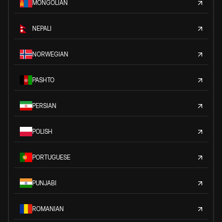
MONGOLIAN
NEPALI
NORWEGIAN
PASHTO
PERSIAN
POLISH
PORTUGUESE
PUNJABI
ROMANIAN