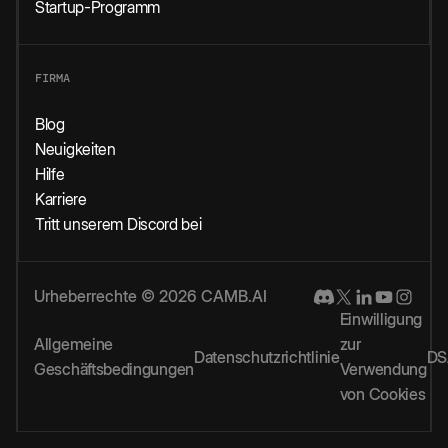
Startup-Programm
FIRMA
Blog
Neuigkeiten
Hilfe
Karriere
Tritt unserem Discord bei
Urheberrechte © 2026 CAMB.AI
Einwilligung
Allgemeine
zur
Datenschutzrichtlinie
DS
Geschäftsbedingungen
Verwendung
von Cookies