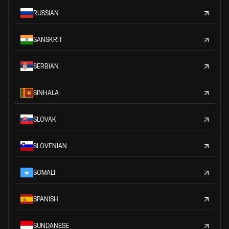
RUSSIAN
SANSKRIT
SERBIAN
SINHALA
SLOVAK
SLOVENIAN
SOMALI
SPANISH
SUNDANESE