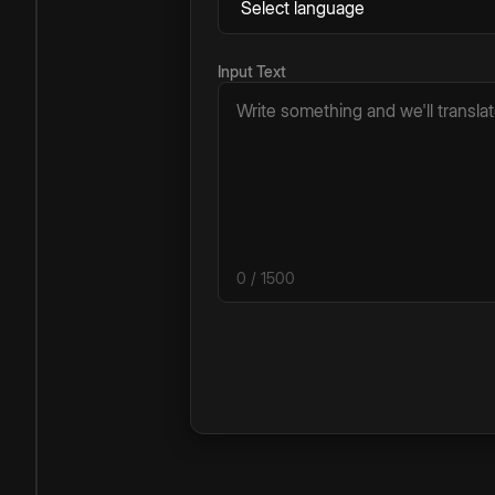
Input Text
0
/ 1500