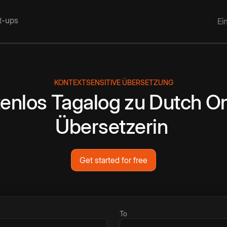
rt-ups
Ei
KONTEXTSENSITIVE ÜBERSETZUNG
enlos
Tagalog
zu
Dutch
On
Übersetzerin
Get started for free
To