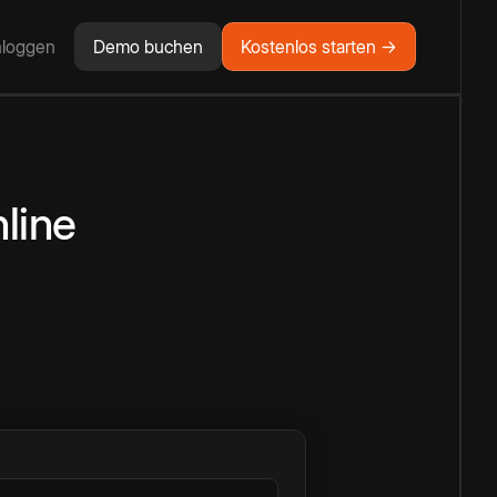
nloggen
Demo buchen
Kostenlos starten →
line