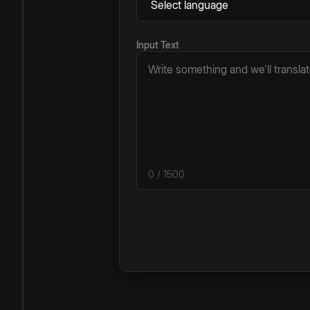
Input Text
0
/ 1500