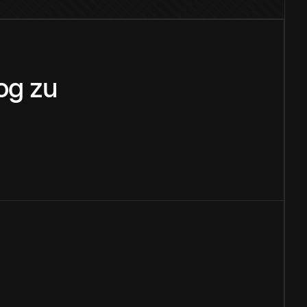
og
zu