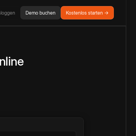
nloggen
Demo buchen
Kostenlos starten →
nline