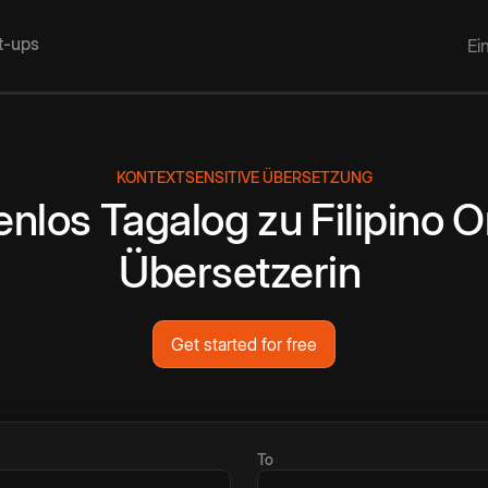
rt-ups
Ei
KONTEXTSENSITIVE ÜBERSETZUNG
enlos
Tagalog
zu
Filipino
O
Übersetzerin
Get started for free
To