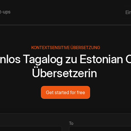
rt-ups
Ei
KONTEXTSENSITIVE ÜBERSETZUNG
nlos
Tagalog
zu
Estonian
O
Übersetzerin
Get started for free
To