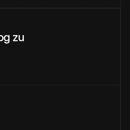
og
zu