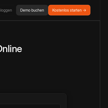
nloggen
Demo buchen
Kostenlos starten →
nline