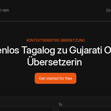
rt-ups
Ei
KONTEXTSENSITIVE ÜBERSETZUNG
enlos
Tagalog
zu
Gujarati
O
Übersetzerin
Get started for free
To