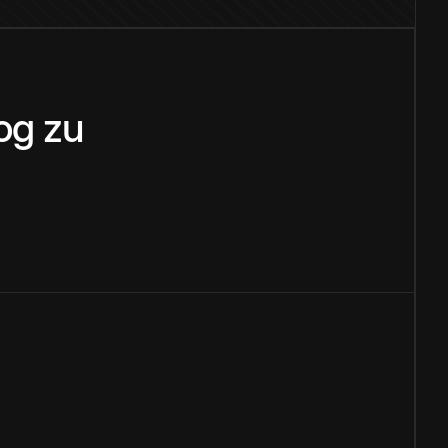
og
zu