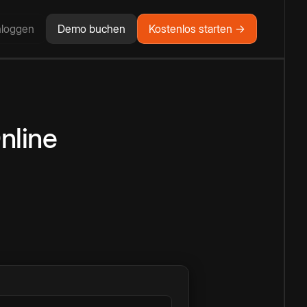
nloggen
Demo buchen
Kostenlos starten →
nline