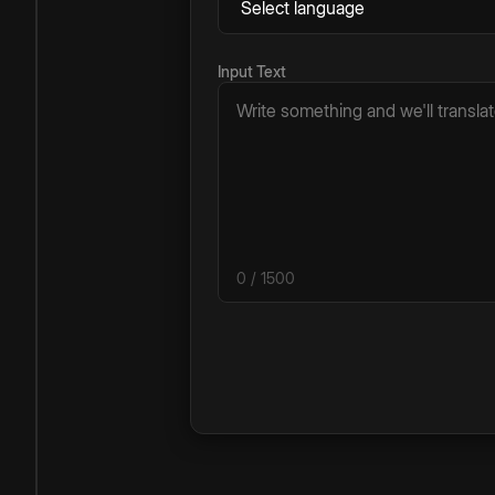
Input Text
0
/ 1500