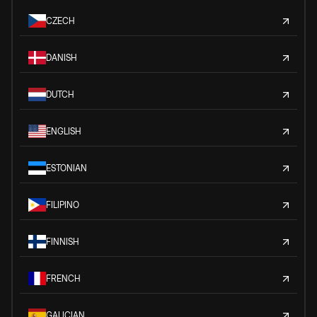
CZECH
DANISH
DUTCH
ENGLISH
ESTONIAN
FILIPINO
FINNISH
FRENCH
GALICIAN