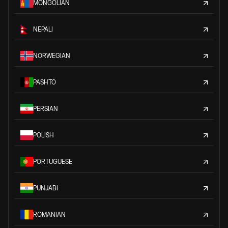
MONGOLIAN
NEPALI
NORWEGIAN
PASHTO
PERSIAN
POLISH
PORTUGUESE
PUNJABI
ROMANIAN