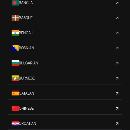
BANGLA
BASQUE
BENGALI
BOSNIAN
BULGARIAN
BURMESE
CATALAN
CHINESE
CROATIAN