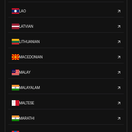
LAO
LATVIAN
LITHUANIAN
MACEDONIAN
MALAY
MALAYALAM
MALTESE
MARATHI