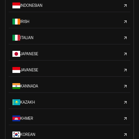
INDONESIAN
IRISH
ITALIAN
JAPANESE
JAVANESE
KANNADA
KAZAKH
KHMER
KOREAN