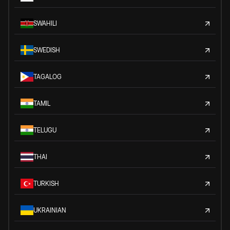
SWAHILI
SWEDISH
TAGALOG
TAMIL
TELUGU
THAI
TURKISH
UKRAINIAN