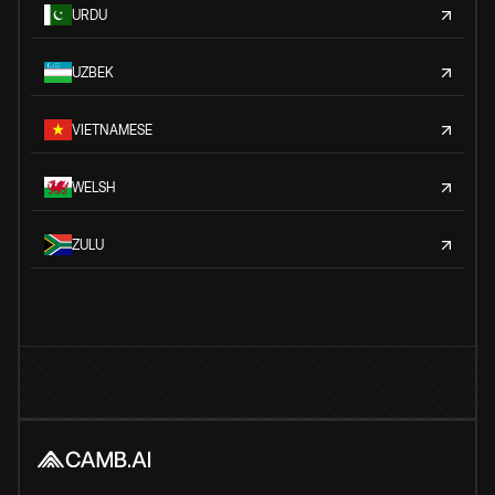
URDU
UZBEK
VIETNAMESE
WELSH
ZULU