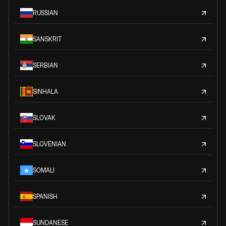
RUSSIAN
SANSKRIT
SERBIAN
SINHALA
SLOVAK
SLOVENIAN
SOMALI
SPANISH
SUNDANESE