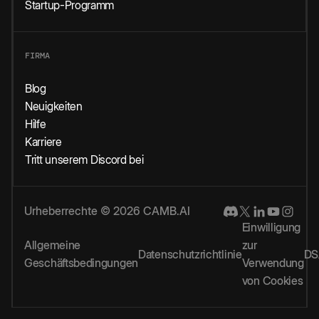
Startup-Programm
FIRMA
Blog
Neuigkeiten
Hilfe
Karriere
Tritt unserem Discord bei
Urheberrechte © 2026 CAMB.AI
Einwilligung
Allgemeine
zur
Datenschutzrichtlinie
DS
Geschäftsbedingungen
Verwendung
von Cookies