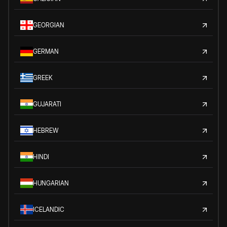
GEORGIAN
GERMAN
GREEK
GUJARATI
HEBREW
HINDI
HUNGARIAN
ICELANDIC