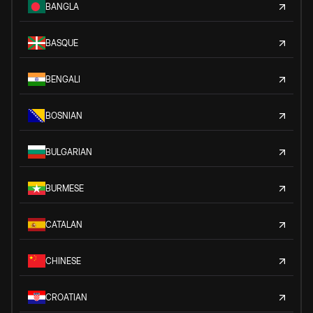
BANGLA
BASQUE
BENGALI
BOSNIAN
BULGARIAN
BURMESE
CATALAN
CHINESE
CROATIAN