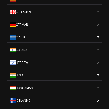
GEORGIAN
GERMAN
GREEK
GUJARATI
HEBREW
HINDI
HUNGARIAN
ICELANDIC