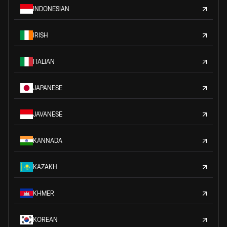
INDONESIAN
IRISH
ITALIAN
JAPANESE
JAVANESE
KANNADA
KAZAKH
KHMER
KOREAN