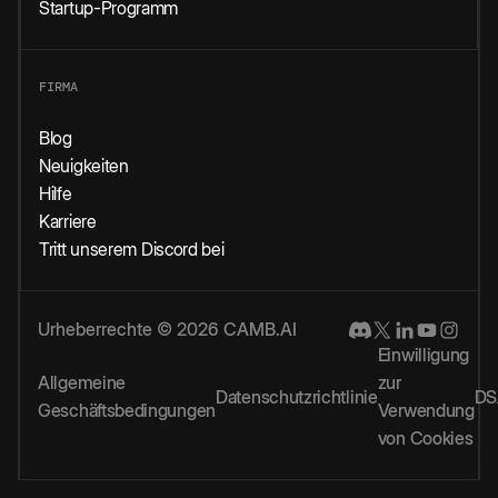
Startup-Programm
FIRMA
Blog
Neuigkeiten
Hilfe
Karriere
Tritt unserem Discord bei
Urheberrechte © 2026 CAMB.AI
Einwilligung
Allgemeine
zur
Datenschutzrichtlinie
DS
Geschäftsbedingungen
Verwendung
von Cookies