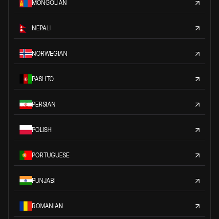
MONGOLIAN
NEPALI
NORWEGIAN
PASHTO
PERSIAN
POLISH
PORTUGUESE
PUNJABI
ROMANIAN