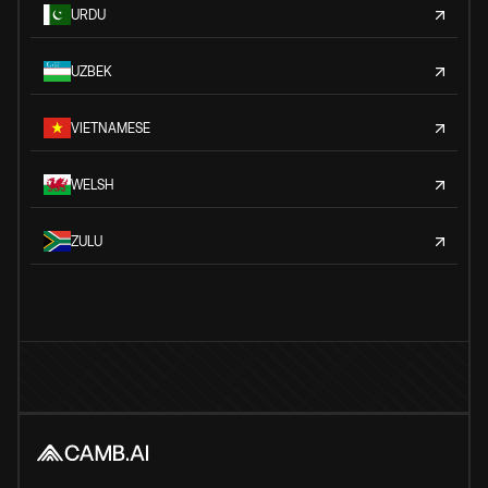
URDU
UZBEK
VIETNAMESE
WELSH
ZULU