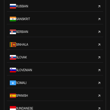
RUSSIAN
SANSKRIT
SERBIAN
SINHALA
SLOVAK
SLOVENIAN
SOMALI
SPANISH
SUNDANESE