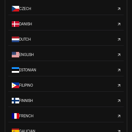
CZECH
DANISH
DUTCH
ENGLISH
ESTONIAN
FILIPINO
FINNISH
FRENCH
GALICIAN