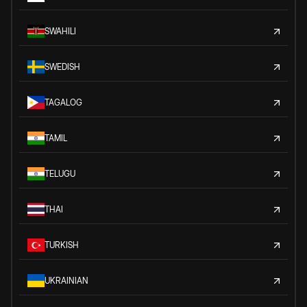
SWAHILI
SWEDISH
TAGALOG
TAMIL
TELUGU
THAI
TURKISH
UKRAINIAN