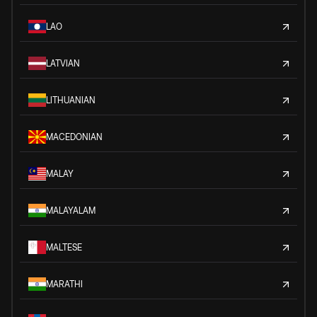
LAO
LATVIAN
LITHUANIAN
MACEDONIAN
MALAY
MALAYALAM
MALTESE
MARATHI