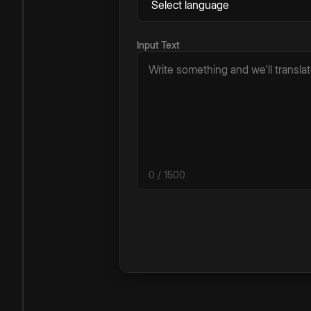
Input Text
0
/ 1500