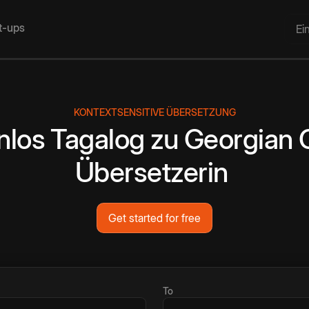
rt-ups
Ei
KONTEXTSENSITIVE ÜBERSETZUNG
nlos
Tagalog
zu
Georgian
Übersetzerin
Get started for free
To