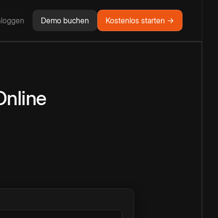
nloggen
Demo buchen
Kostenlos starten →
Online