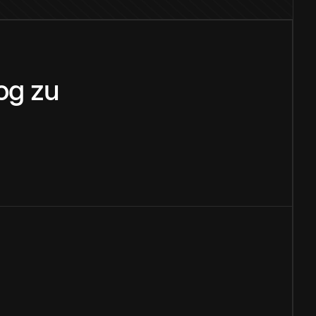
og
zu