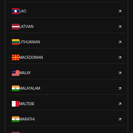
LAO
LATVIAN
LITHUANIAN
MACEDONIAN
MALAY
MALAYALAM
MALTESE
MARATHI