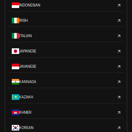
INDONESIAN
IRISH
ITALIAN
JAPANESE
JAVANESE
KANNADA
KAZAKH
KHMER
KOREAN