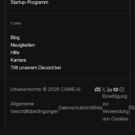
Startup-Programm
FIRMA
Blog
Neuigkeiten
Hilfe
Karriere
Tritt unserem Discord bei
Urheberrechte © 2026 CAMB.AI
Einwilligung
Allgemeine
zur
Datenschutzrichtlinie
DS
Geschäftsbedingungen
Verwendung
von Cookies