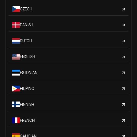
CZECH
DANISH
DUTCH
ENGLISH
ESTONIAN
FILIPINO
FINNISH
FRENCH
GALICIAN