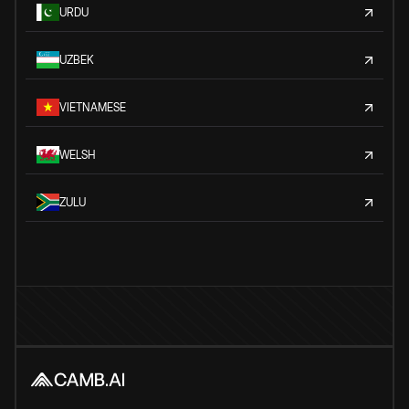
URDU
UZBEK
VIETNAMESE
WELSH
ZULU