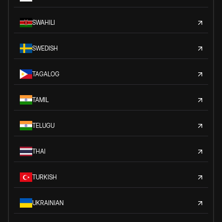
SWAHILI
SWEDISH
TAGALOG
TAMIL
TELUGU
THAI
TURKISH
UKRAINIAN