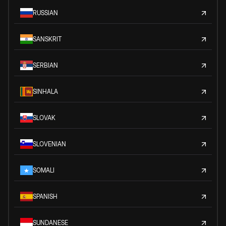
RUSSIAN
SANSKRIT
SERBIAN
SINHALA
SLOVAK
SLOVENIAN
SOMALI
SPANISH
SUNDANESE