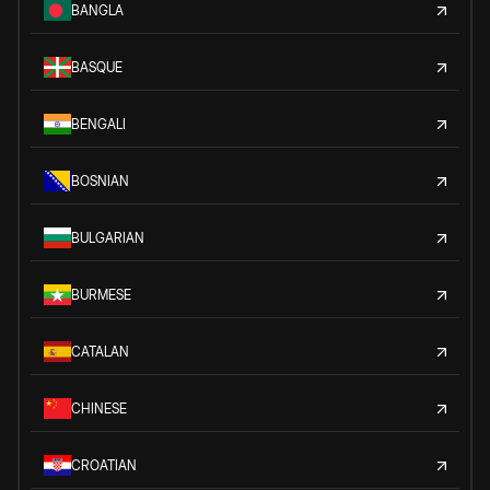
BANGLA
BASQUE
BENGALI
BOSNIAN
BULGARIAN
BURMESE
CATALAN
CHINESE
CROATIAN