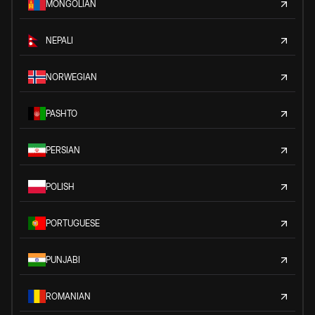
MONGOLIAN
NEPALI
NORWEGIAN
PASHTO
PERSIAN
POLISH
PORTUGUESE
PUNJABI
ROMANIAN