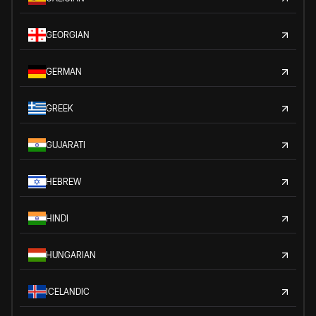
GEORGIAN
GERMAN
GREEK
GUJARATI
HEBREW
HINDI
HUNGARIAN
ICELANDIC