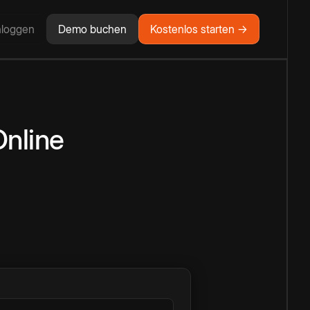
nloggen
Demo buchen
Kostenlos starten →
Online