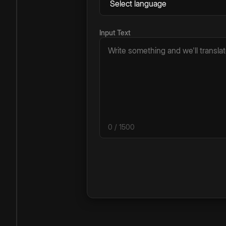
Input Text
0
/ 1500