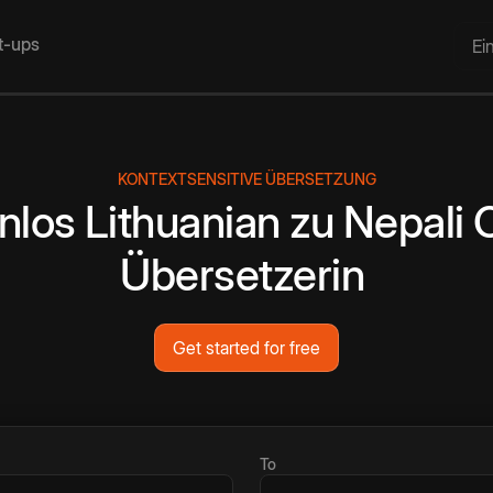
rt-ups
Ei
KONTEXTSENSITIVE ÜBERSETZUNG
nlos
Lithuanian
zu
Nepali
Übersetzerin
Get started for free
To