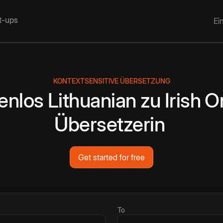
rt-ups
Ei
KONTEXTSENSITIVE ÜBERSETZUNG
enlos
Lithuanian
zu
Irish
On
Übersetzerin
Get started for free
To