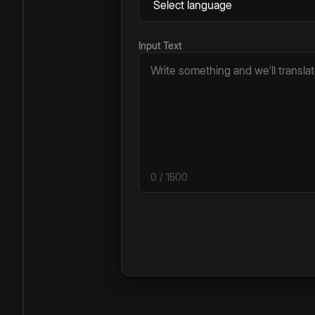
Input Text
0
/ 1500