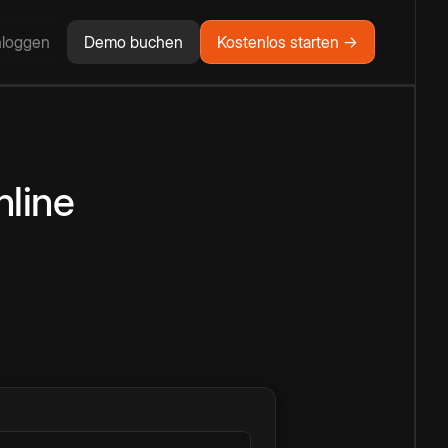
nloggen
Demo buchen
Kostenlos starten →
line